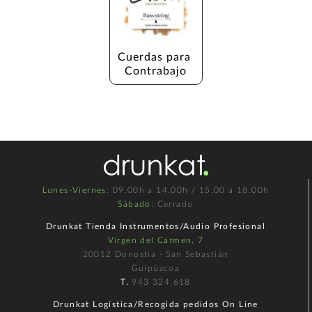
Cuerdas para 
Contrabajo
Lunes-Viernes
: 09.00h a 14.00h / 15.00 a 18.00h
Sábado
: Cerrado
Drunkat Tienda Instrumentos/Audio Profesional
Virgen del Carmen, 7
20012 Donostia - San Sebastián
Guipúzcoa
T.
943 324 618
Drunkat Logística/Recogida pedidos On Line