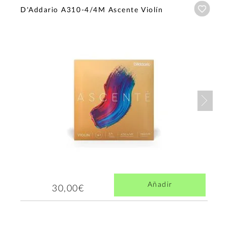
Añadi
D'Addario A310-4/4M Ascente Violín
Nex
Añadir
30,00€