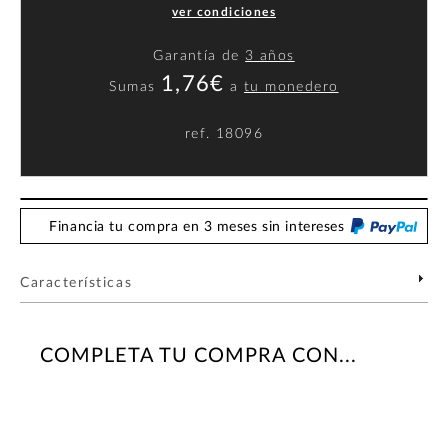
ver condiciones
Garantía de
3 años
1,76€
Sumas
a
tu monedero
ref.
18096
Financia tu compra en 3 meses sin intereses
Características
COMPLETA TU COMPRA CON...