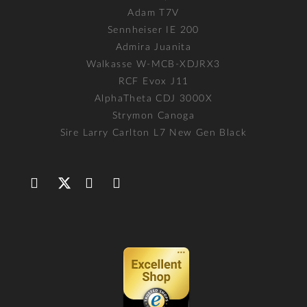
Adam T7V
Sennheiser IE 200
Admira Juanita
Walkasse W-MCB-XDJRX3
RCF Evox J11
AlphaTheta CDJ 3000X
Strymon Canoga
Sire Larry Carlton L7 New Gen Black