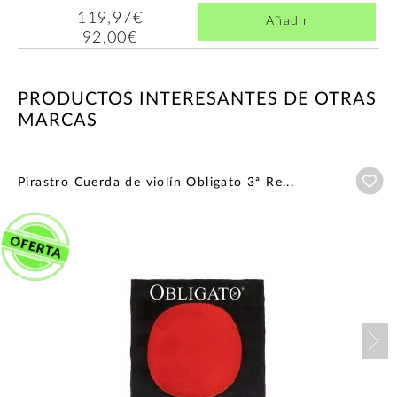
119,97€
Añadir
92,00€
PRODUCTOS INTERESANTES DE OTRAS
MARCAS
Añ
Pirastro Cuerda de violín Obligato 3ª Re...
Nex