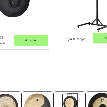
0€
A
258,30€
Añadir
00€