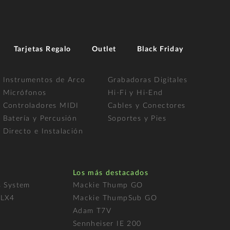
Tarjetas Regalo
Outlet
Black Friday
Instrumentos de Arco
Grabadoras Digitales
Micrófonos
Hi-Fi y Hi-End
Controladores MIDI
Cables y Conectores
Batería y Percusión
Soportes y Pies
Directo e Instalación
Los más destacados
s System
Mackie Thump GO
FLX4
Mackie ThumpSub GO
Adam T7V
l
Sennheiser IE 200