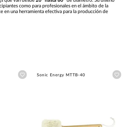
ngs que van desde
20'' hasta 80''
de diámetro. Su diseño
ncipiantes como para profesionales en el ámbito de la
ce en una herramienta efectiva para la producción de
Añadir a wishlist
Aña
Sonic Energy MTTB-40