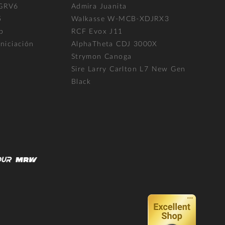
 GRV6
Admira Juanita
5
Walkasse W-MCB-XDJRX3
p
RCF Evox J11
niciación
AlphaTheta CDJ 3000X
Strymon Canoga
Sire Larry Carlton L7 New Gen
Black