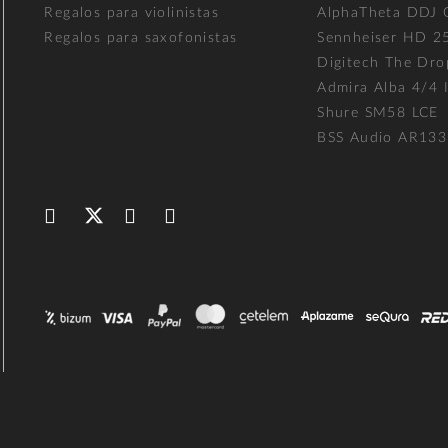
Regalos para violinistas
AlphaTheta DDJ
Regalos para saxofonistas
Sennheiser HD 2
Digitech The Dro
Admira Alba 4/4 I
Shure SM58 LCE
BSS Audio AR133