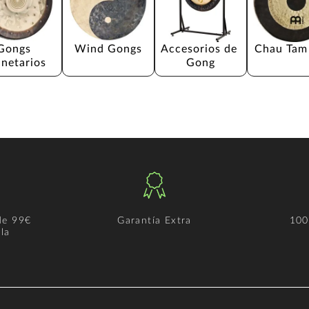
Gongs 
Wind Gongs
Accesorios de 
Chau Tam
anetarios
Gong
de 99€
Garantía Extra
100
la