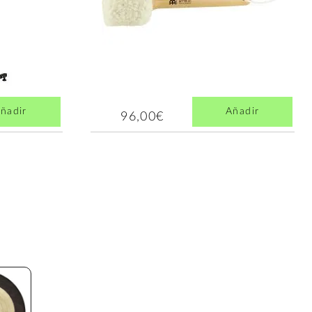
ñadir
Añadir
96,00€