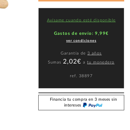
Avísame cuando esté disponible
Gastos de envío: 9,99€
ver condiciones
Garantía de
3 años
2,02€
Sumas
a
tu monedero
ref.
38897
Financia tu compra en 3 meses sin
intereses