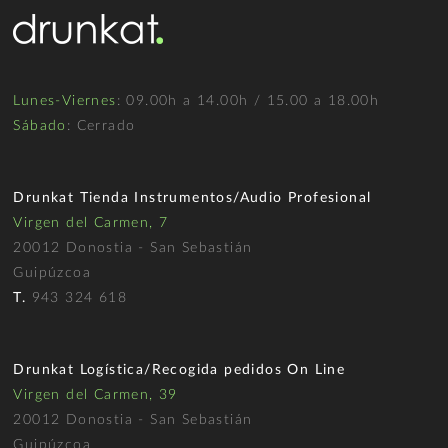
Lunes-Viernes
: 09.00h a 14.00h / 15.00 a 18.00h
Sábado
: Cerrado
Drunkat Tienda Instrumentos/Audio Profesional
Virgen del Carmen, 7
20012 Donostia - San Sebastián
Guipúzcoa
T.
943 324 618
Drunkat Logística/Recogida pedidos On Line
Virgen del Carmen, 39
20012 Donostia - San Sebastián
Guipúzcoa