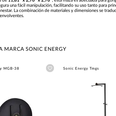
s de
11,81'' x 2,76'' x 2,76''
, esta maza es adecuada para go
gura una fácil manipulación, facilitando su uso tanto para pri
enestar. La combinación de materiales y dimensiones se tradu
 envolventes.
A MARCA SONIC ENERGY
Añadir a wishlist
gy MGB-38
Sonic Energy Tmgs