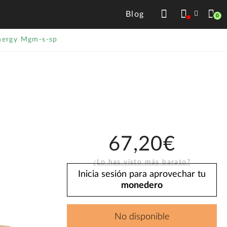
Blog
0
nergy Mgm-s-sp
67,20€
¿Lo has visto más barato?
Inicia sesión para aprovechar tu
monedero
No disponible