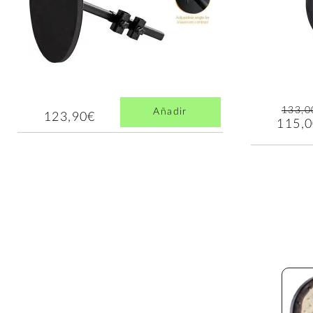
133,0
Añadir
123,90€
115,