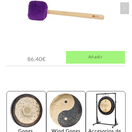
Nex
Añadir
86,40€
Gongs 
Wind Gongs
Accesorios de 