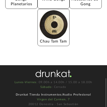
Planetarios
Gong
Chau Tam Tam
Lunes-Viernes
: 09.00h a 14.00h / 15.00 a 18.00h
Sábado
: Cerrado
Drunkat Tienda Instrumentos/Audio Profesional
Virgen del Carmen, 7
20012 Donostia - San Sebastián