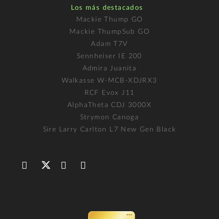
Los más destacados
Mackie Thump GO
Mackie ThumpSub GO
Adam T7V
Sennheiser IE 200
Admira Juanita
Walkasse W-MCB-XDJRX3
RCF Evox J11
AlphaTheta CDJ 3000X
Strymon Canoga
Sire Larry Carlton L7 New Gen Black