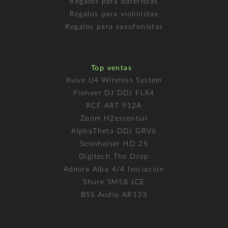
Regalos para bateristas
Regalos para violinistas
Regalos para saxofonistas
Top ventas
Xvive U4 Wireless System
Pioneer DJ DDJ FLX4
RCF ART 912A
Zoom H2essential
AlphaTheta DDJ GRV6
Sennheiser HD 25
Digitech The Drop
Admira Alba 4/4 Iniciación
Shure SM58 LCE
BSS Audio AR133