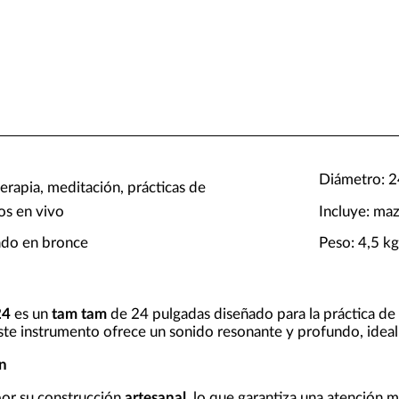
Diámetro: 2
erapia, meditación, prácticas de
os en vivo
Incluye: ma
bado en bronce
Peso: 4,5 k
24
es un
tam tam
de 24 pulgadas diseñado para la práctica de
este instrumento ofrece un sonido resonante y profundo, ideal 
n
or su construcción
artesanal
, lo que garantiza una atención m