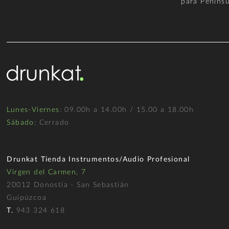
para Penínsu
Lunes-Viernes
: 09.00h a 14.00h / 15.00 a 18.00h
Sábado
: Cerrado
Drunkat Tienda Instrumentos/Audio Profesional
Virgen del Carmen, 7
20012 Donostia - San Sebastián
Guipúzcoa
T.
943 324 618