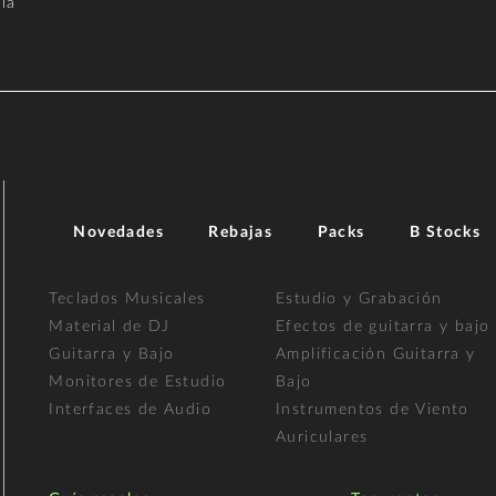
la
Novedades
Rebajas
Packs
B Stocks
Teclados Musicales
Estudio y Grabación
Material de DJ
Efectos de guitarra y bajo
Guitarra y Bajo
Amplificación Guitarra y
Monitores de Estudio
Bajo
Interfaces de Audio
Instrumentos de Viento
Auriculares