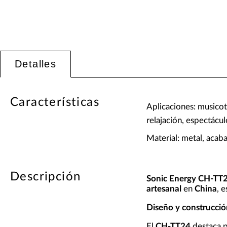
Detalles
Características
Aplicaciones: musicot
relajación, espectácul
Material: metal, aca
Descripción
Sonic Energy CH-TT
artesanal
en
China
, 
Diseño y construcció
El
CH-TT24
destaca p