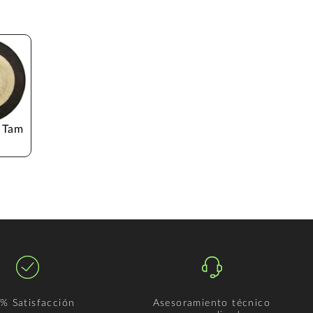
 Tam
% Satisfacción
Asesoramiento técnico