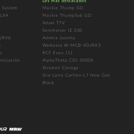
Los más destacados
s System
Mackie Thump GO
FLX4
Mackie ThumpSub GO
Adam T7V
l
Sennheiser IE 200
 GRV6
Admira Juanita
5
Walkasse W-MCB-XDJRX3
p
RCF Evox J11
niciación
AlphaTheta CDJ 3000X
Strymon Canoga
Sire Larry Carlton L7 New Gen
Black