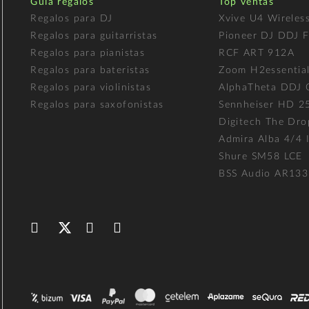
Guía regalos
Top ventas
Regalos para DJ
Xvive U4 Wireles
Regalos para guitarristas
Pioneer DJ DDJ 
Regalos para pianistas
RCF ART 912A
Regalos para bateristas
Zoom H2essentia
Regalos para violinistas
AlphaTheta DDJ
Regalos para saxofonistas
Sennheiser HD 2
Digitech The Dro
Admira Alba 4/4 I
Shure SM58 LCE
BSS Audio AR133