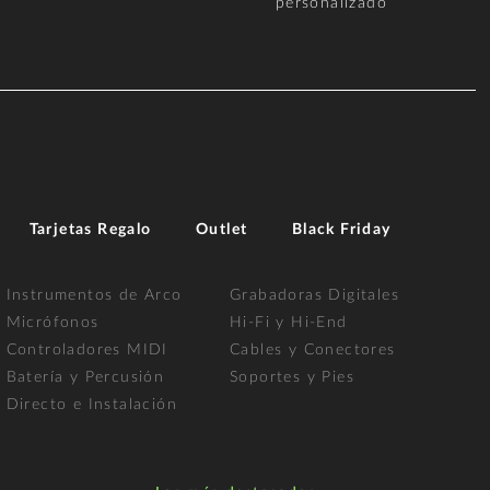
personalizado
Tarjetas Regalo
Outlet
Black Friday
Instrumentos de Arco
Grabadoras Digitales
Micrófonos
Hi-Fi y Hi-End
Controladores MIDI
Cables y Conectores
Batería y Percusión
Soportes y Pies
Directo e Instalación