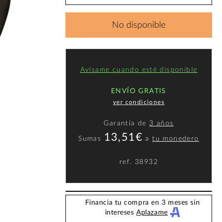
No disponible
Avísame cuando esté disponible
ENVÍO GRATIS
ver condiciones
Garantía de
3 años
13,51€
Sumas
a
tu monedero
ref.
38932
Financia tu compra en 3 meses sin
intereses
Aplazame