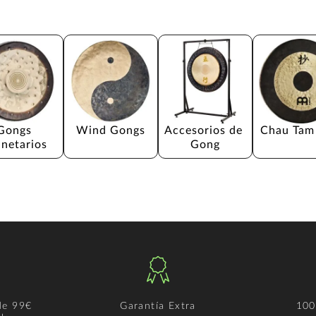
Gongs 
Wind Gongs
Accesorios de 
Chau Tam
anetarios
Gong
de 99€
Garantía Extra
100