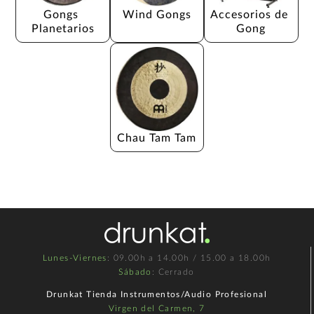
Gongs 
Wind Gongs
Accesorios de 
Planetarios
Gong
Chau Tam Tam
Lunes-Viernes
: 09.00h a 14.00h / 15.00 a 18.00h
Sábado
: Cerrado
Drunkat Tienda Instrumentos/Audio Profesional
Virgen del Carmen, 7