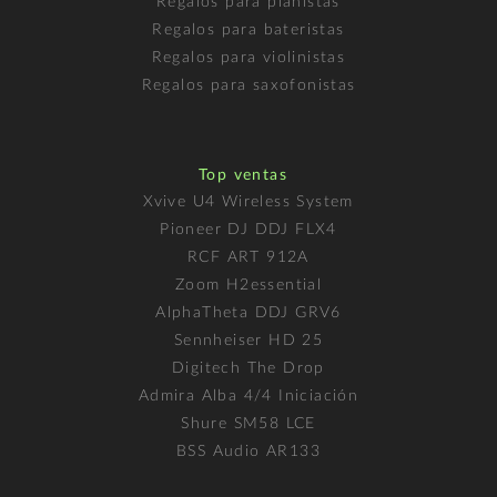
Regalos para pianistas
Regalos para bateristas
Regalos para violinistas
Regalos para saxofonistas
Top ventas
Xvive U4 Wireless System
Pioneer DJ DDJ FLX4
RCF ART 912A
Zoom H2essential
AlphaTheta DDJ GRV6
Sennheiser HD 25
Digitech The Drop
Admira Alba 4/4 Iniciación
Shure SM58 LCE
BSS Audio AR133