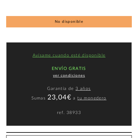
No disponible
Avísame cuando esté disponible
ENVÍO GRATIS
ver condiciones
Garantía de
3 años
23,04€
Sumas
a
tu monedero
ref.
38933