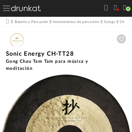
0
Batería y Percusión
Instrumentos de percusión
Gongs
Chau 
Aña
Sonic Energy CH-TT28
Gong Chau Tam Tam para música y
meditación