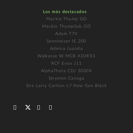
Los más destacados
Mackie Thump GO
Mackie ThumpSub GO
Adam T7V
Sennheiser IE 200
Admira Juanita
Walkasse W-MCB-XDJRX3
RCF Evox J11
AlphaTheta CDJ 3000X
Strymon Canoga
Sire Larry Carlton L7 New Gen Black