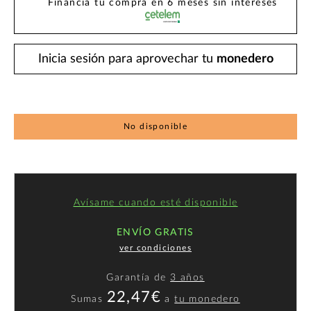
Financia tu compra en 6 meses sin intereses
Inicia sesión para aprovechar tu
monedero
No disponible
Avísame cuando esté disponible
ENVÍO GRATIS
ver condiciones
Garantía de
3 años
22,47€
Sumas
a
tu monedero