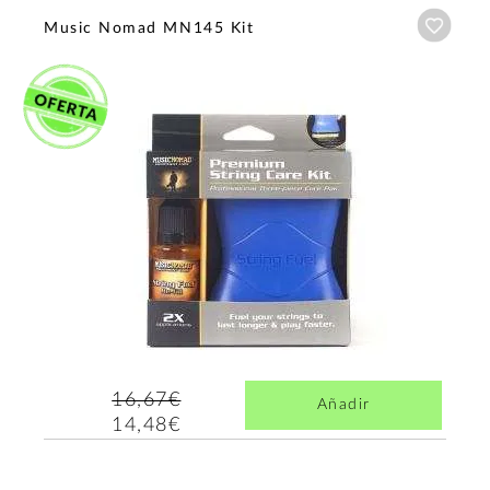
Añadi
Music Nomad MN145 Kit
16,67€
Añadir
14,48€