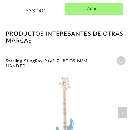
Añadir
633,00€
PRODUCTOS INTERESANTES DE OTRAS
MARCAS
Añ
Sterling StingRay Ray5 ZURDOS M/M
HANDED...
Nex