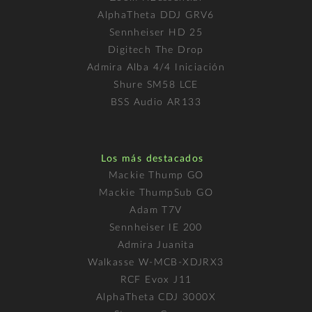
AlphaTheta DDJ GRV6
Sennheiser HD 25
Digitech The Drop
Admira Alba 4/4 Iniciación
Shure SM58 LCE
BSS Audio AR133
Los más destacados
Mackie Thump GO
Mackie ThumpSub GO
Adam T7V
Sennheiser IE 200
Admira Juanita
Walkasse W-MCB-XDJRX3
RCF Evox J11
AlphaTheta CDJ 3000X