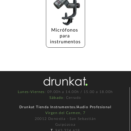
Micrófonos 
para 
instrumentos
Lunes-Viernes
: 09.00h a 14.00h / 15.00 a 18.00h
Sábado
: Cerrado
Drunkat Tienda Instrumentos/Audio Profesional
Virgen del Carmen, 7
20012 Donostia - San Sebastián
Guipúzcoa
T.
943 324 618