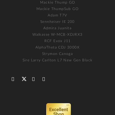
Mackie Thump GO
Mackie ThumpSub GO
Adam T7V
Sennheiser IE 200
Admira Juanita
Walkasse W-MCB-XDJRX3
RCF Evox J11
AlphaTheta CDJ 3000X
Strymon Canoga
Sire Larry Carlton L7 New Gen Black