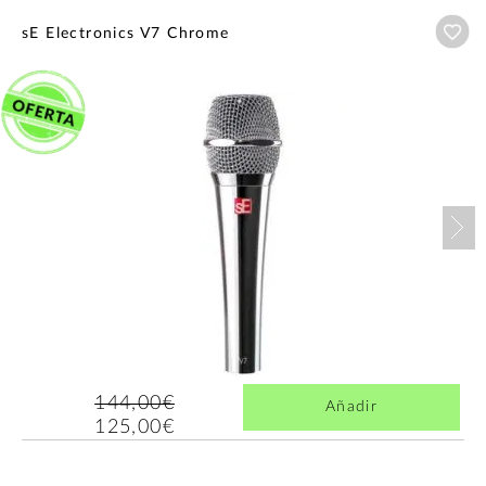
Añ
sE Electronics V7 Chrome
Nex
144,00€
Añadir
125,00€