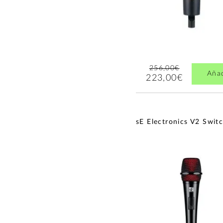
256,00€
Aña
223,00€
sE Electronics V2 Swit