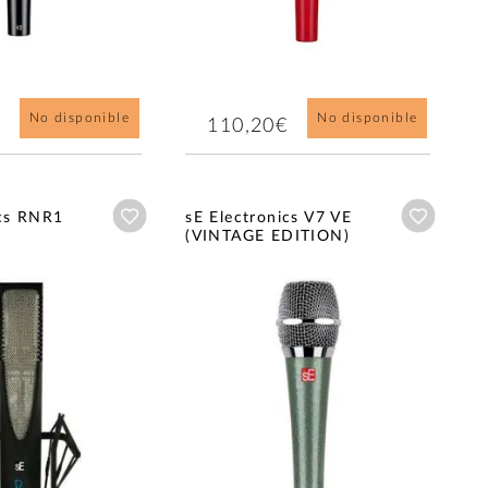
No disponible
No disponible
110,20€
Añadir a wishlist
Añadir a
ics RNR1
sE Electronics V7 VE
(VINTAGE EDITION)