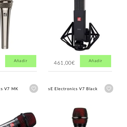
Añadir
Añadir
461,00€
Añadir a wishlist
Añadir a
ics V7 MK
sE Electronics V7 Black