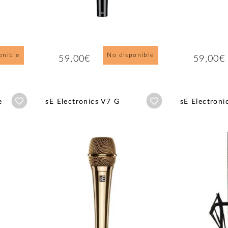
onible
No disponible
59,00€
59,00€
Añadir a wishlist
Añadir a wishlist
e
sE Electronics V7 G
sE Electron