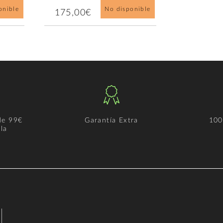
onible
No disponible
175,00€
de 99€
Garantía Extra
100
la