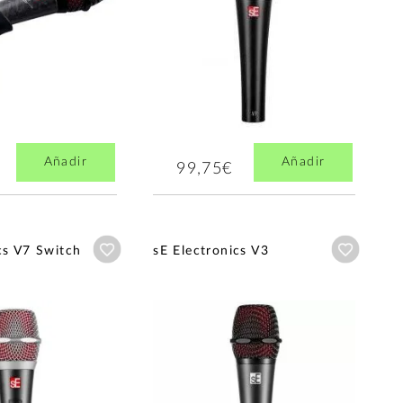
Añadir
Añadir
99,75€
Añadir a wishlist
Añadir a
cs V7 Switch
sE Electronics V3