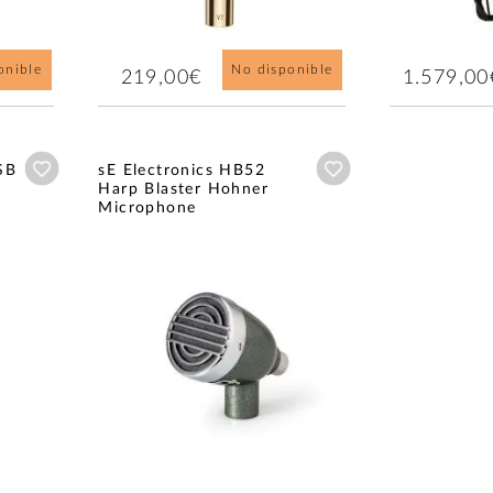
onible
No disponible
219,00€
1.579,00
Añadir a wishlist
Añadir a wishlist
SB
sE Electronics HB52
Harp Blaster Hohner
Microphone