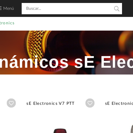
Menú
tronics
námicos sE Elec
Añadir a wishlist
Añadir a wishlist
sE Electronics V7 PTT
sE Electroni