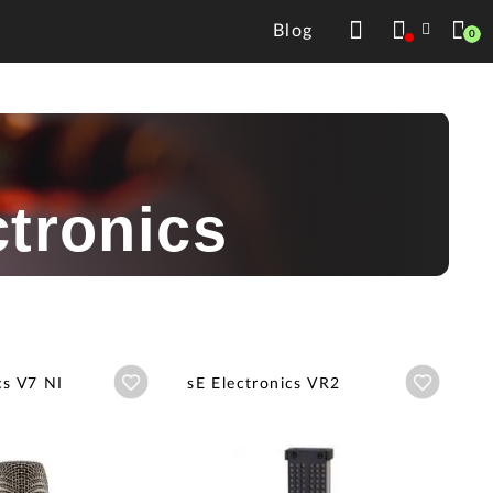
Blog
0
tronics
Añadir a wishlist
Añadir a
cs V7 NI
sE Electronics VR2