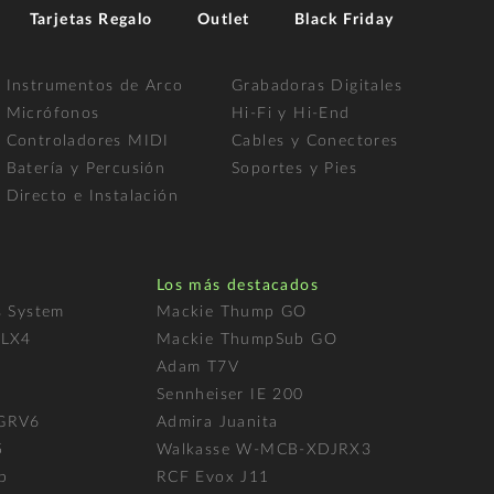
Tarjetas Regalo
Outlet
Black Friday
Instrumentos de Arco
Grabadoras Digitales
Micrófonos
Hi-Fi y Hi-End
Controladores MIDI
Cables y Conectores
Batería y Percusión
Soportes y Pies
Directo e Instalación
Los más destacados
s System
Mackie Thump GO
FLX4
Mackie ThumpSub GO
Adam T7V
l
Sennheiser IE 200
 GRV6
Admira Juanita
5
Walkasse W-MCB-XDJRX3
p
RCF Evox J11