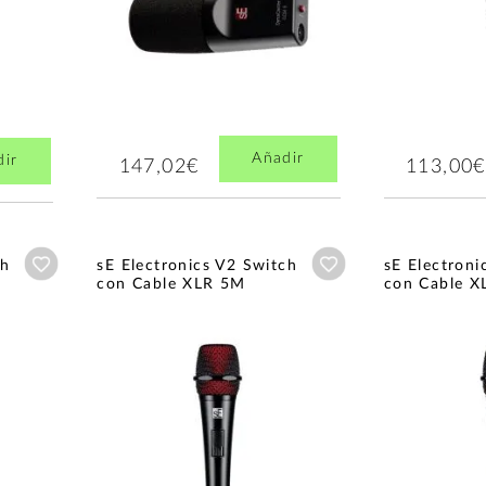
Añadir
dir
147,02€
113,00€
Añadir a wishlist
Añadir a wishlist
ch
sE Electronics V2 Switch
sE Electroni
con Cable XLR 5M
con Cable XL