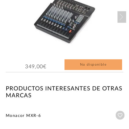
Nex
No disponible
349,00€
PRODUCTOS INTERESANTES DE OTRAS
MARCAS
Añ
Monacor MXR-6