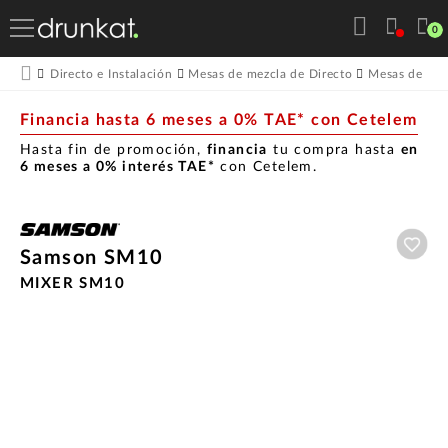
0
Directo e Instalación
Mesas de mezcla de Directo
Mesas de mez
Financia hasta 6 meses a 0% TAE* con Cetelem
Hasta fin de promoción,
financia
tu compra hasta
en
6 meses a 0% interés TAE*
con Cetelem.
Aña
Samson SM10
MIXER SM10