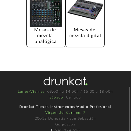
Mesas de 
Mesas de 
mezcla 
mezcla digital
analógica
Lunes-Viernes
: 09.00h a 14.00h / 15.00 a 18.00h
Sábado
: Cerrado
Drunkat Tienda Instrumentos/Audio Profesional
Virgen del Carmen, 7
20012 Donostia - San Sebastián
Guipúzcoa
T.
943 324 618