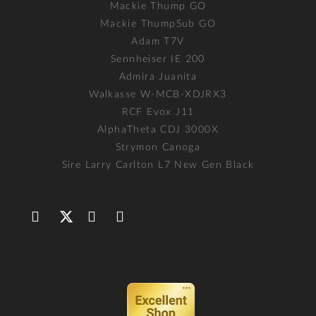
Mackie Thump GO
Mackie ThumpSub GO
Adam T7V
Sennheiser IE 200
Admira Juanita
Walkasse W-MCB-XDJRX3
RCF Evox J11
AlphaTheta CDJ 3000X
Strymon Canoga
Sire Larry Carlton L7 New Gen Black