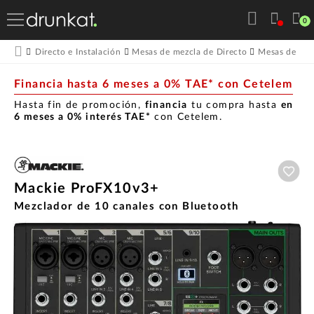
0
Directo e Instalación
Mesas de mezcla de Directo
Mesas de mez
Financia hasta 6 meses a 0% TAE* con Cetelem
Hasta fin de promoción,
financia
tu compra hasta
en
6 meses a 0% interés TAE*
con Cetelem.
Aña
Mackie ProFX10v3+
Mezclador de 10 canales con Bluetooth