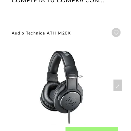
COMPLETA TU COMPRA CON...
Añadi
Audio Technica ATH M20X
Nex