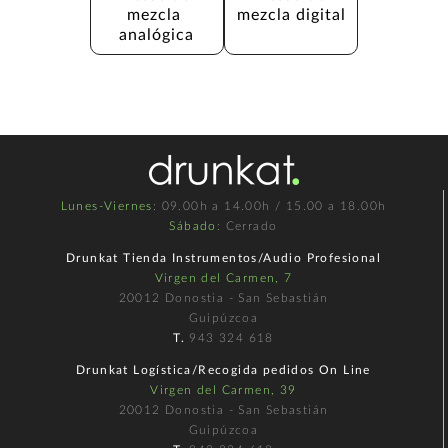
mezcla 
mezcla digital
analógica
Lunes-Viernes
: 09.00h a 14.00h / 15.00 a 18.00h
Sábado
: Cerrado
Drunkat Tienda Instrumentos/Audio Profesional
Virgen del Carmen, 7
20012 Donostia - San Sebastián
Guipúzcoa
T.
943 324 618
Drunkat Logística/Recogida pedidos On Line
Virgen del Carmen, 39
20012 Donostia - San Sebastián
Guipúzcoa