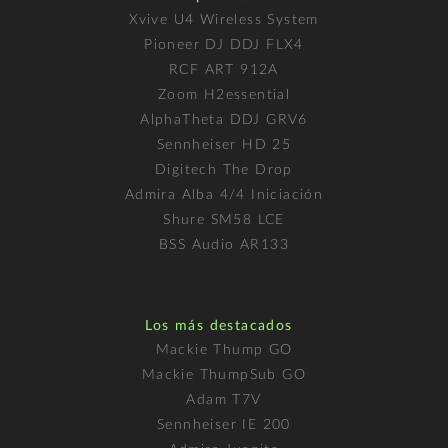
Xvive U4 Wireless System
Pioneer DJ DDJ FLX4
RCF ART 912A
Zoom H2essential
AlphaTheta DDJ GRV6
Sennheiser HD 25
Digitech The Drop
Admira Alba 4/4 Iniciación
Shure SM58 LCE
BSS Audio AR133
Los más destacados
Mackie Thump GO
Mackie ThumpSub GO
Adam T7V
Sennheiser IE 200