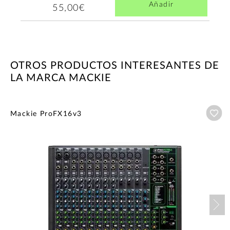
Añadir
55,00€
OTROS PRODUCTOS INTERESANTES DE
LA MARCA MACKIE
Añ
Mackie ProFX16v3
Nex