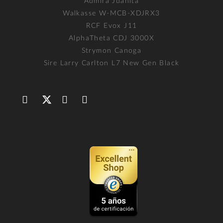
Admira Juanita
Walkasse W-MCB-XDJRX3
RCF Evox J11
AlphaTheta CDJ 3000X
Strymon Canoga
Sire Larry Carlton L7 New Gen Black