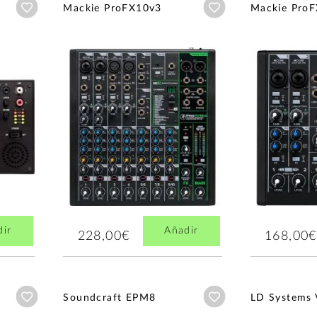
Añadir a wishlist
Añadir a wishlist
Mackie ProFX10v3
Mackie Pro
dir
Añadir
228,00€
168,00€
Añadir a wishlist
Añadir a wishlist
Soundcraft EPM8
LD Systems 