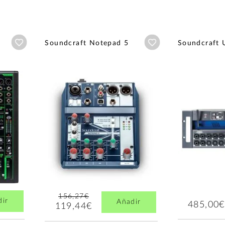
Añadir a wishlist
Añadir a wishlist
Soundcraft Notepad 5
Soundcraft 
156,27€
dir
Añadir
485,00€
119,44€