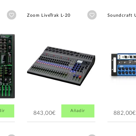
Añadir a wishlist
Añadir a wishlist
Zoom LiveTrak L-20
Soundcraft 
dir
Añadir
843,00€
882,00€