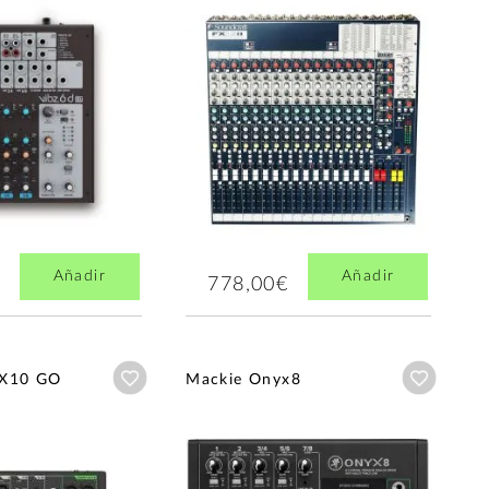
Añadir
Añadir
778,00€
Añadir a wishlist
Añadir a
FX10 GO
Mackie Onyx8