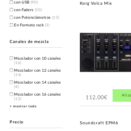
Korg
(2)
con USB
(90)
Korg Volca Mix
QSC
(2)
con Faders
(50)
Solid State Logic
(2)
con Potenciómetros
(13)
DAP Audio
(1)
En Formato rack
(3)
Midas
(1)
Omnitronic
(1)
Canales de mezcla
Mezclador con 10 canales
(16)
Mezclador con 12 canales
(14)
Mezclador con 14 canales
(4)
Mezclador con 16 canales
Aña
112,00€
(12)
+ mostrar todo
Mezclador con 18 canales
(1)
Mezclador con 20 canales
Precio
(2)
Soundcraft EPM6
Mezclador con 22 canales