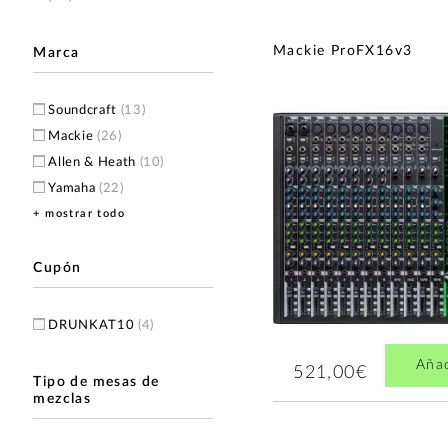
Mackie ProFX16v3
Marca
Soundcraft
(13)
Mackie
(26)
Allen & Heath
(10)
Yamaha
(22)
+ mostrar todo
Alto
(4)
Monacor
(6)
LD Systems
(5)
Cupón
RCF
(5)
Samson
(5)
DRUNKAT10
(4)
Zoom
(5)
Aña
EK Audio
(4)
521,00€
Tipo de mesas de
Mark
(4)
mezclas
Tascam
(4)