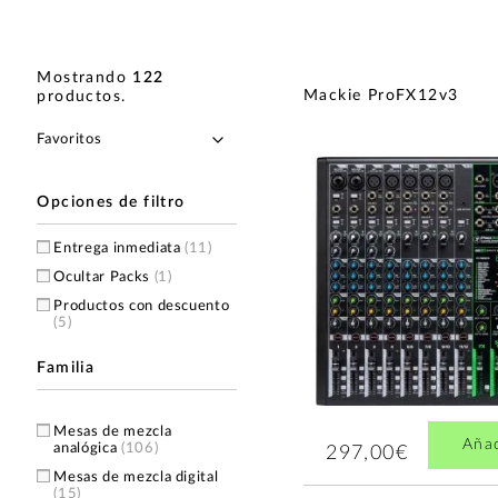
Mostrando
122
Mackie ProFX12v3
productos
.
Opciones de filtro
Entrega inmediata
(11)
Ocultar Packs
(1)
Productos con descuento
(5)
Familia
Mesas de mezcla
Aña
analógica
(106)
297,00€
Mesas de mezcla digital
(15)