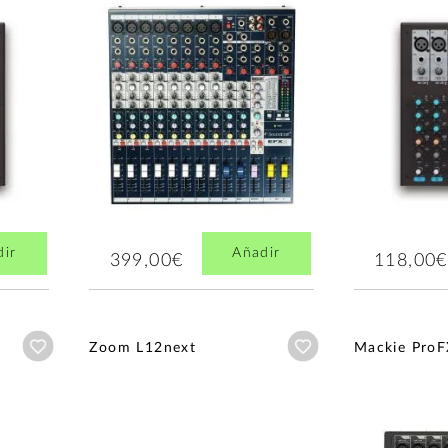
dir
Añadir
399,00€
118,00€
Añadir a wishlist
Añadir a wishlist
Zoom L12next
Mackie Pro