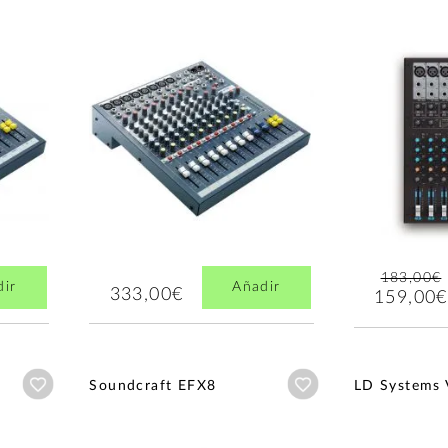
183,00€
dir
Añadir
333,00€
159,00€
Añadir a wishlist
Añadir a wishlist
Soundcraft EFX8
LD Systems 