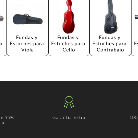
Fundas y 
Fundas y 
Fundas y 
a 
Estuches para 
Estuches para 
Estuches para 
E
Viola
Cello
Contrabajo
de 99€
Garantía Extra
100
la