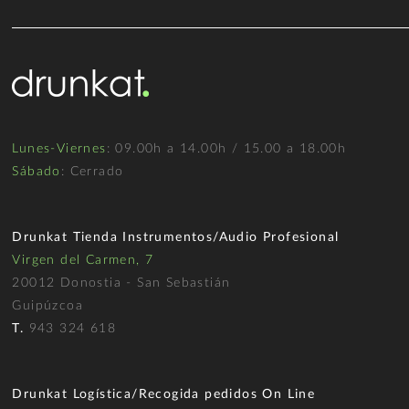
Lunes-Viernes
: 09.00h a 14.00h / 15.00 a 18.00h
Sábado
: Cerrado
Drunkat Tienda Instrumentos/Audio Profesional
Virgen del Carmen, 7
20012 Donostia - San Sebastián
Guipúzcoa
T.
943 324 618
Drunkat Logística/Recogida pedidos On Line