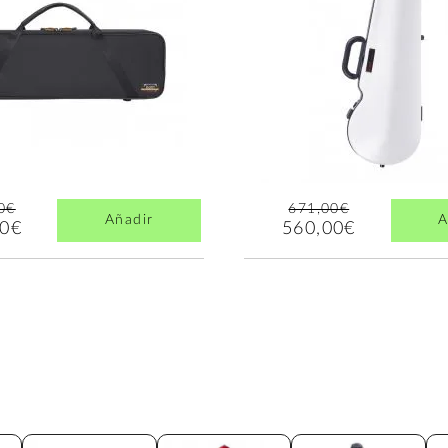
0€
671,00€
Añadir
A
00€
560,00€