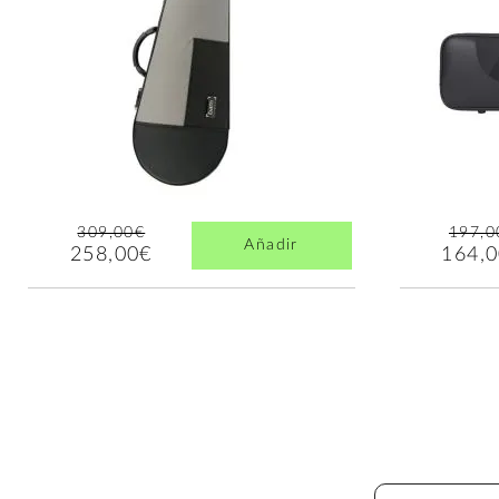
309,00€
197,0
Añadir
258,00€
164,