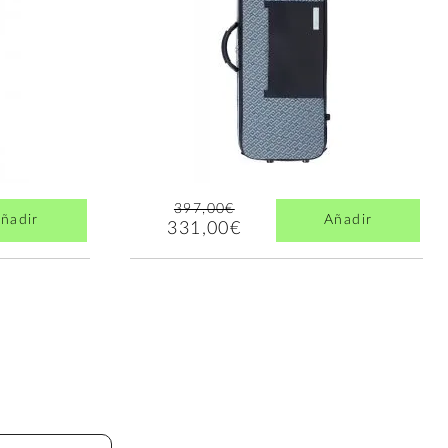
397,00€
ñadir
Añadir
331,00€