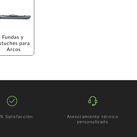
Fundas y 
stuches para 
Arcos
% Satisfacción
Asesoramiento técnico
personalizado