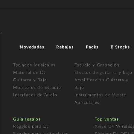
Novedades
Rebajas
Packs
B Stocks
Teclados Musicales
Estudio y Grabación
Material de DJ
Efectos de guitarra y bajo
Guitarra y Bajo
Amplificación Guitarra y
Monitores de Estudio
Bajo
Interfaces de Audio
Instrumentos de Viento
Auriculares
Guía regalos
Top ventas
Regalos para DJ
Xvive U4 Wireles
Regalos para guitarristas
Pioneer DJ DDJ 