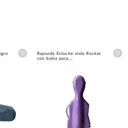
Añadir a wishlist
Aña
egro
Rapsody Estuche viola Rocket
con bolsa para...