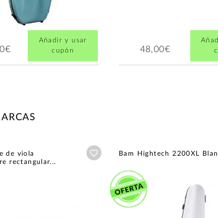
Añadir y usar
Añad
00€
48,00€
cupón
MARCAS
Añadir a wishlist
 de viola
Bam Hightech 2200XL Bla
e rectangular...