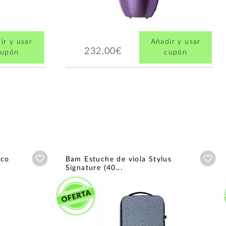
ir y usar
Añadir y usar
232,00€
cupón
cupón
Añadir a wishlist
Aña
nco
Bam Estuche de viola Stylus
Signature (40...