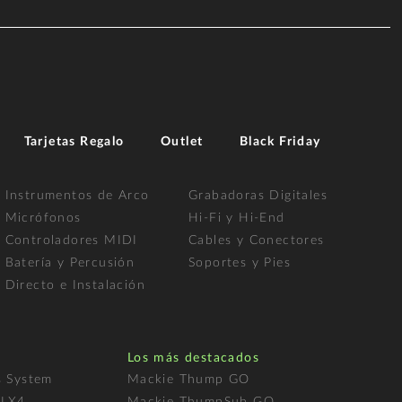
Tarjetas Regalo
Outlet
Black Friday
Instrumentos de Arco
Grabadoras Digitales
Micrófonos
Hi-Fi y Hi-End
Controladores MIDI
Cables y Conectores
Batería y Percusión
Soportes y Pies
Directo e Instalación
Los más destacados
s System
Mackie Thump GO
FLX4
Mackie ThumpSub GO