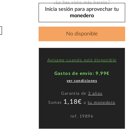
¿Lo has visto más barato?
Inicia sesión para aprovechar tu
monedero
No disponible
Avísame cuando esté disponible
Gastos de envío: 9,99€
ver condiciones
Garantía de
3 años
1,18€
Sumas
a
tu monedero
ref.
19896