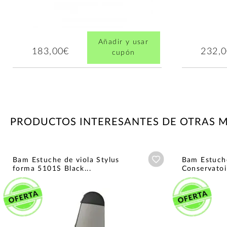
Añadir y usar
183,00€
232,
cupón
PRODUCTOS INTERESANTES DE OTRAS 
Añadir a wishlist
Bam Estuche de viola Stylus
Bam Estuche
forma 5101S Black...
Conservatoir