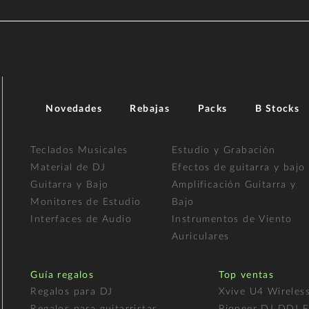
Novedades
Rebajas
Packs
B Stocks
Teclados Musicales
Estudio y Grabación
Material de DJ
Efectos de guitarra y bajo
Guitarra y Bajo
Amplificación Guitarra y
Monitores de Estudio
Bajo
Interfaces de Audio
Instrumentos de Viento
Auriculares
Guía regalos
Top ventas
Regalos para DJ
Xvive U4 Wireles
Regalos para guitarristas
Pioneer DJ DDJ 