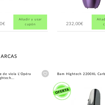
Añadir y usar
Añad
00€
232,00€
cupón
MARCAS
Añadir a wishlist
 de viola L'Opéra
Bam Hightech 2200XL Car
htech...