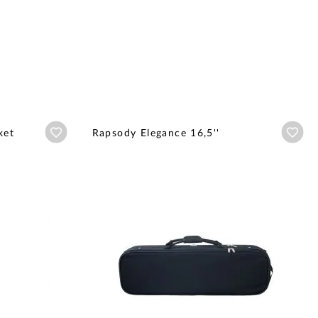
Añadir a wishlist
Aña
ket
Rapsody Elegance 16,5''