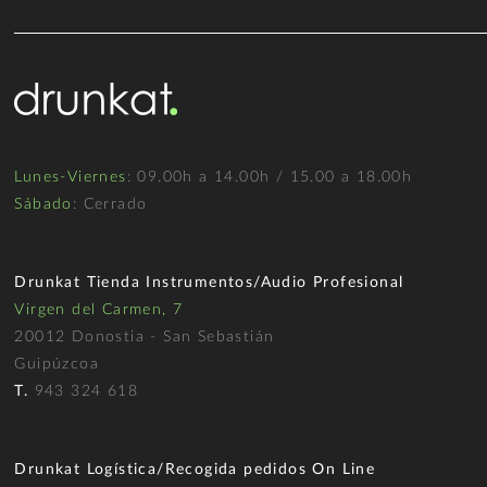
Lunes-Viernes
: 09.00h a 14.00h / 15.00 a 18.00h
Sábado
: Cerrado
Drunkat Tienda Instrumentos/Audio Profesional
Virgen del Carmen, 7
20012 Donostia - San Sebastián
Guipúzcoa
T.
943 324 618
Drunkat Logística/Recogida pedidos On Line