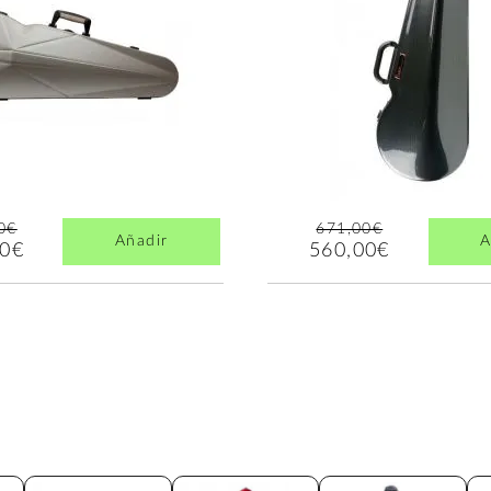
0€
671,00€
Añadir
A
00€
560,00€