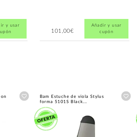
ir y usar
Añadir y usar
101,00€
cupón
cupón
Añadir a wishlist
Aña
bon
Bam Estuche de viola Stylus
forma 5101S Black...