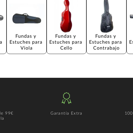
Fundas y 
Fundas y 
Fundas y 
a 
Estuches para 
Estuches para 
Estuches para 
E
Viola
Cello
Contrabajo
de 99€
Garantía Extra
100
la