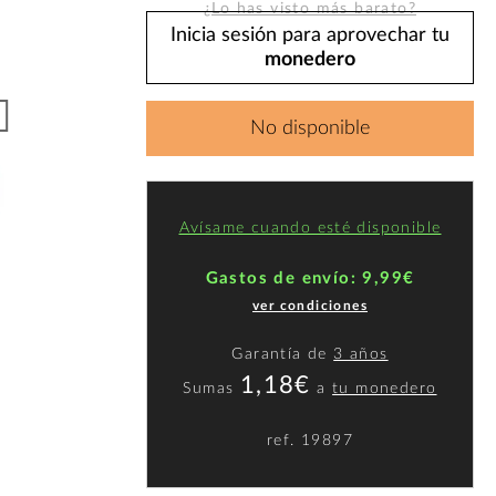
¿Lo has visto más barato?
Inicia sesión para aprovechar tu
monedero
No disponible
Avísame cuando esté disponible
Gastos de envío: 9,99€
ver condiciones
Garantía de
3 años
1,18€
Sumas
a
tu monedero
ref.
19897