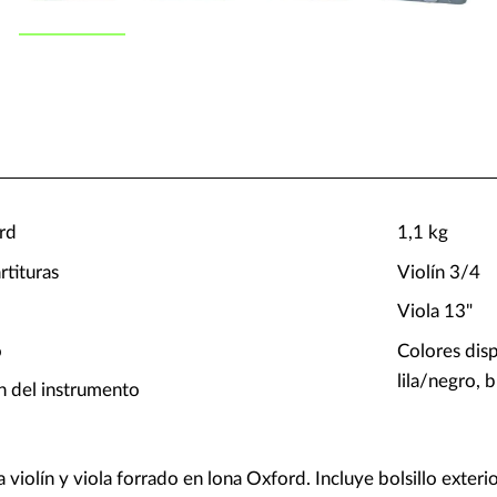
rd
1,1 kg
rtituras
Violín 3/4
Viola 13"
o
Colores dis
lila/negro,
n del instrumento
violín y viola forrado en lona Oxford. Incluye bolsillo exteri