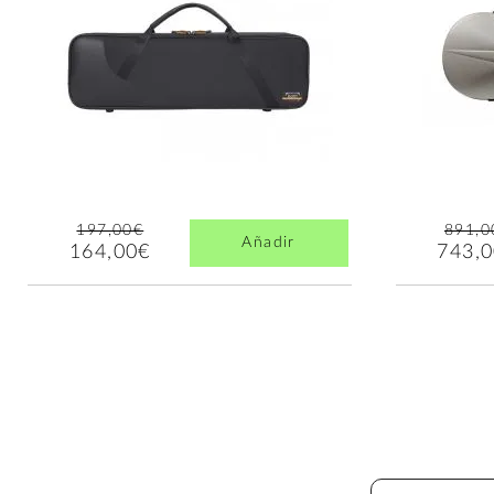
197,00€
891,0
Añadir
164,00€
743,