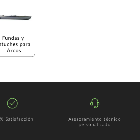
Fundas y 
stuches para 
Arcos
% Satisfacción
Asesoramiento técnico
personalizado