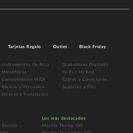
Tarjetas Regalo
Outlet
Black Friday
Instrumentos de Arco
Grabadoras Digitales
Micrófonos
Hi-Fi y Hi-End
Controladores MIDI
Cables y Conectores
Batería y Percusión
Soportes y Pies
Directo e Instalación
Los más destacados
s System
Mackie Thump GO
FLX4
Mackie ThumpSub GO