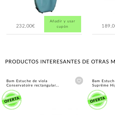
Añadir y usar
232,00€
189,
cupón
PRODUCTOS INTERESANTES DE OTRAS 
Añadir a wishlist
Bam Estuche de viola
Bam Estuche
Conservatoire rectangular...
Suprême Hig