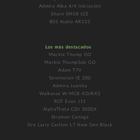
Admira Alba 4/4 Iniciación
Shure SM58 LCE
BSS Audio AR133
Los más destacados
Mackie Thump GO
Mackie ThumpSub GO
Adam T7V
Sennheiser IE 200
Admira Juanita
Walkasse W-MCB-XDJRX3
RCF Evox J11
AlphaTheta CDJ 3000X
Strymon Canoga
Sire Larry Carlton L7 New Gen Black