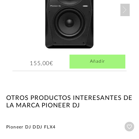
Nex
Añadir
155,00€
OTROS PRODUCTOS INTERESANTES DE
LA MARCA PIONEER DJ
Añ
Pioneer DJ DDJ FLX4