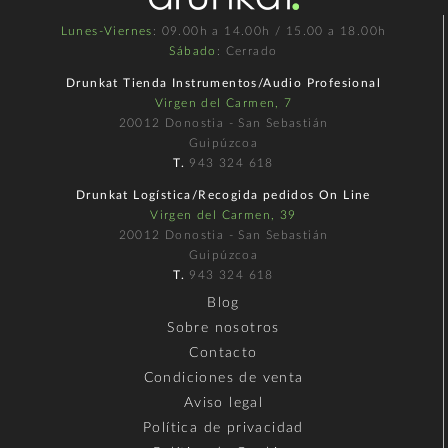
Lunes-Viernes
: 09.00h a 14.00h / 15.00 a 18.00h
Sábado
: Cerrado
Drunkat Tienda Instrumentos/Audio Profesional
Virgen del Carmen, 7
20012 Donostia - San Sebastián
Guipúzcoa
T.
943 324 618
Drunkat Logística/Recogida pedidos On Line
Virgen del Carmen, 39
20012 Donostia - San Sebastián
Guipúzcoa
T.
943 324 618
Blog
Sobre nosotros
Contacto
Condiciones de venta
Aviso legal
Política de privacidad