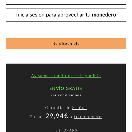
Inicia sesión para aprovechar tu
monedero
No disponible
Avísame cuando esté disponible
ENVÍO GRATIS
ver condiciones
Garantía de
3 años
29,94€
Sumas
a
tu monedero
ref.
23683