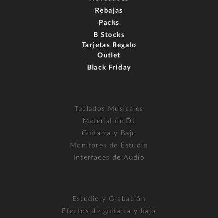
Rebajas
Packs
B Stocks
Tarjetas Regalo
Outlet
Black Friday
Teclados Musicales
Material de DJ
Guitarra y Bajo
Monitores de Estudio
Interfaces de Audio
Estudio y Grabación
Efectos de guitarra y bajo