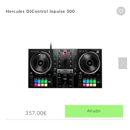
Añ
Hercules DJControl Inpulse 500
Nex
Añadir
357,00€