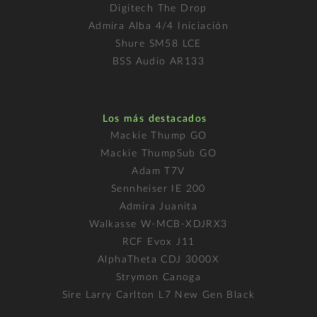
Digitech The Drop
Admira Alba 4/4 Iniciación
Shure SM58 LCE
BSS Audio AR133
Los más destacados
Mackie Thump GO
Mackie ThumpSub GO
Adam T7V
Sennheiser IE 200
Admira Juanita
Walkasse W-MCB-XDJRX3
RCF Evox J11
AlphaTheta CDJ 3000X
Strymon Canoga
Sire Larry Carlton L7 New Gen Black