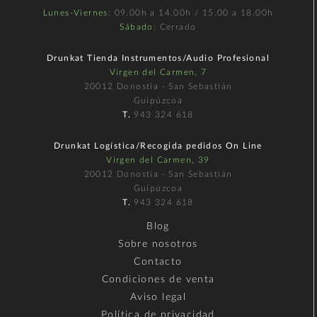
Lunes-Viernes
: 09.00h a 14.00h / 15.00 a 18.00h
Sábado
: Cerrado
Drunkat Tienda Instrumentos/Audio Profesional
Virgen del Carmen, 7
20012 Donostia - San Sebastián
Guipúzcoa
T.
943 324 618
Drunkat Logística/Recogida pedidos On Line
Virgen del Carmen, 39
20012 Donostia - San Sebastián
Guipúzcoa
T.
943 324 618
Blog
Sobre nosotros
Contacto
Condiciones de venta
Aviso legal
Política de privacidad