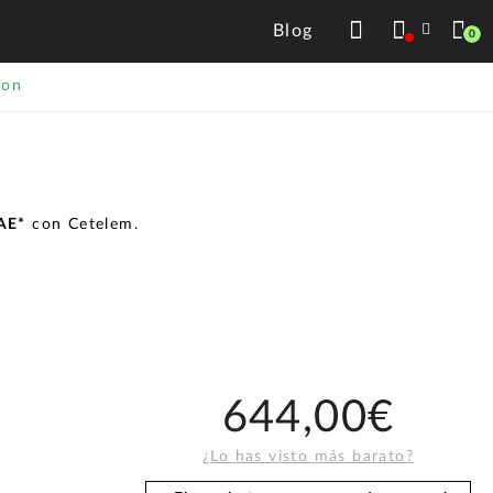
Blog
0
con
TAE*
con Cetelem.
644,00€
¿Lo has visto más barato?