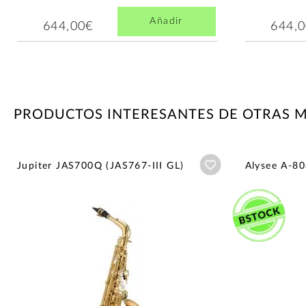
Añadir
644,00€
644,
PRODUCTOS INTERESANTES DE OTRAS 
Añadir a wishlist
Jupiter JAS700Q (JAS767-III GL)
Alysee A-80