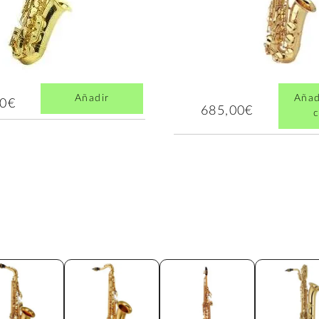
Añadir
Añad
00€
685,00€