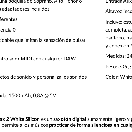
 una boquilla de Soprano, Alto, Tenor o
Entrada Aux-
s adaptadores incluidos
Altavoz inc
ferentes
Incluye: est
tencia 0
completa, a
barítono, pa
idable que imitan la sensación de pulsar
y conexión
Medidas: 2
ntrolador MIDI con cualquier DAW
Peso: 335 g
ectos de sonido y personaliza los sonidos
Color: White
egrada: 1500mAh; 0,8A @ 5V
ax 2 White Silicon
es un
saxofón digital​
sumamente ligero y p
e permite a los músicos
practicar de forma silenciosa en cua