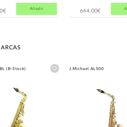
Añadir
A
00€
644,00€
MARCAS
Añadir a wishlist
8L (B-Stock)
J.Michael AL500