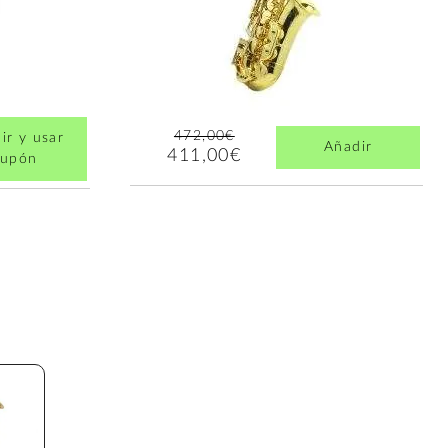
472,00€
ir y usar
Añadir
411,00€
cupón