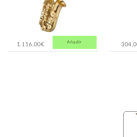
Añadir
1.116,00€
304,