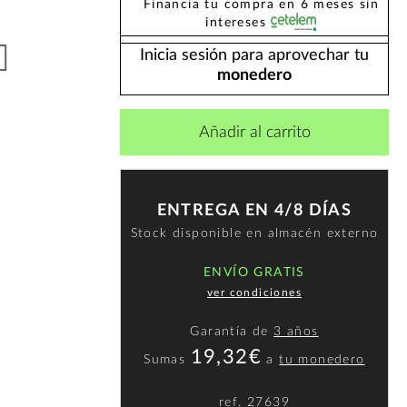
Financia tu compra en 6 meses sin
intereses
Inicia sesión para aprovechar tu
monedero
Añadir al carrito
ENTREGA EN 4/8 DÍAS
Stock disponible en almacén externo
ENVÍO GRATIS
ver condiciones
Garantía de
3 años
19,32€
Sumas
a
tu monedero
ref.
27639