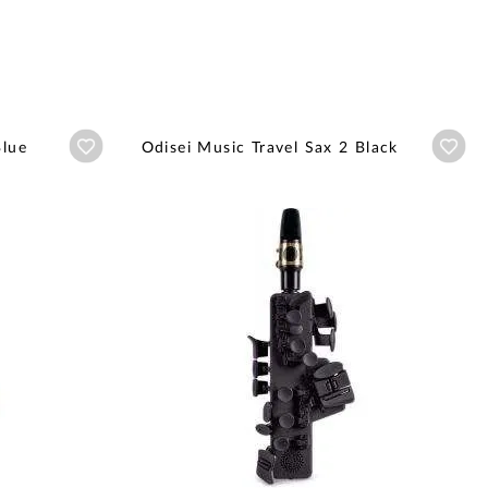
Añadir a wishlist
Aña
Blue
Odisei Music Travel Sax 2 Black