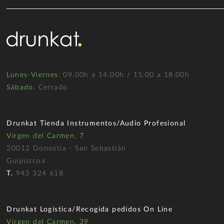
Lunes-Viernes
: 09.00h a 14.00h / 15.00 a 18.00h
Sábado
: Cerrado
Drunkat Tienda Instrumentos/Audio Profesional
Virgen del Carmen, 7
20012 Donostia - San Sebastián
Guipúzcoa
T.
943 324 618
Drunkat Logística/Recogida pedidos On Line
Virgen del Carmen, 39