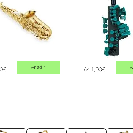
Añadir
A
00€
644,00€