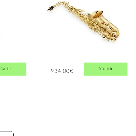
ñadir
Añadir
934,00€