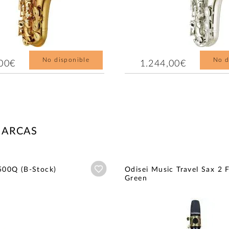
No disponible
No d
,00€
1.244,00€
MARCAS
Añadir a wishlist
500Q (B-Stock)
Odisei Music Travel Sax 2 
Green