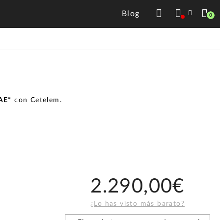
Blog
0
TAE*
con Cetelem.
2.290,00€
¿Lo has visto más barato?