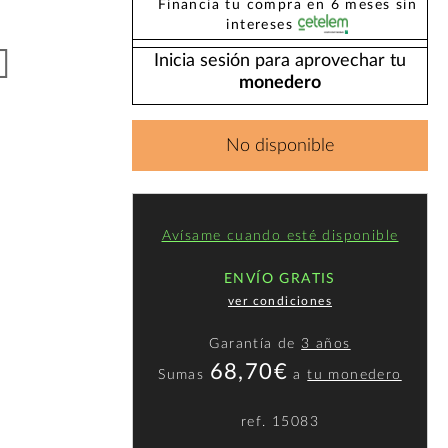
Financia tu compra en 6 meses sin
intereses
Inicia sesión para aprovechar tu
monedero
No disponible
Avísame cuando esté disponible
ENVÍO GRATIS
ver condiciones
Garantía de
3 años
68,70€
Sumas
a
tu monedero
ref.
15083