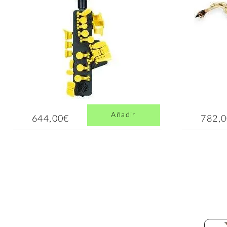
Añadir
644,00€
782,