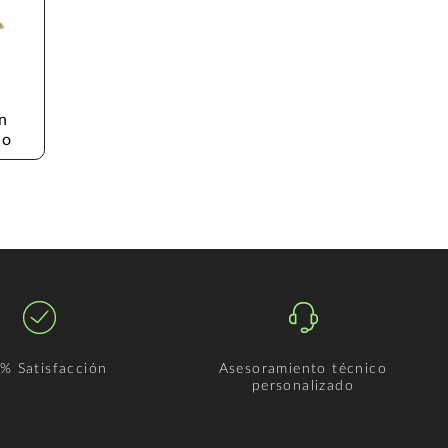
n 
no
% Satisfacción
Asesoramiento técnico
personalizado