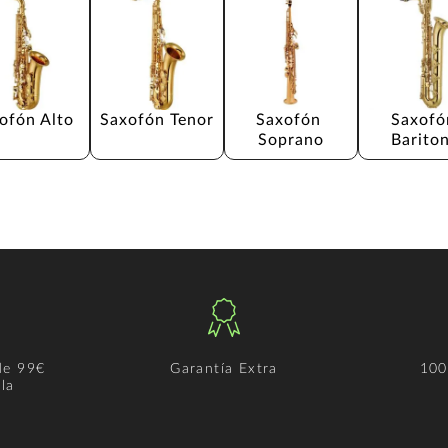
ofón Alto
Saxofón Tenor
Saxofón 
Saxofó
Soprano
Barito
de 99€
Garantía Extra
100
la