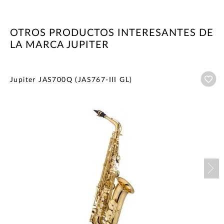
OTROS PRODUCTOS INTERESANTES DE
LA MARCA JUPITER
Añ
Jupiter JAS700Q (JAS767-III GL)
Nex