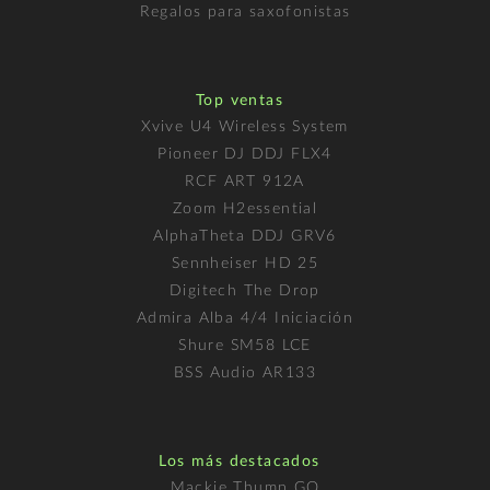
Regalos para saxofonistas
Top ventas
Xvive U4 Wireless System
Pioneer DJ DDJ FLX4
RCF ART 912A
Zoom H2essential
AlphaTheta DDJ GRV6
Sennheiser HD 25
Digitech The Drop
Admira Alba 4/4 Iniciación
Shure SM58 LCE
BSS Audio AR133
Los más destacados
Mackie Thump GO