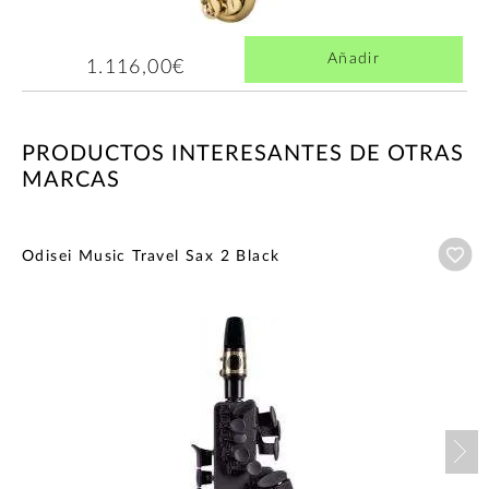
Añadir
1.116,00€
PRODUCTOS INTERESANTES DE OTRAS
MARCAS
Añ
Odisei Music Travel Sax 2 Black
Nex