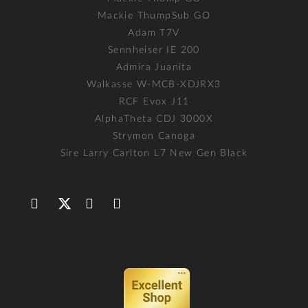
Mackie ThumpSub GO
Adam T7V
Sennheiser IE 200
Admira Juanita
Walkasse W-MCB-XDJRX3
RCF Evox J11
AlphaTheta CDJ 3000X
Strymon Canoga
Sire Larry Carlton L7 New Gen Black