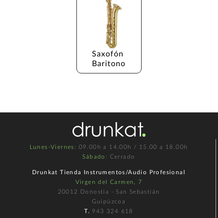
Saxofón 
Baritono
Lunes-Viernes
: 09.00h a 14.00h / 15.00 a 18.00h
Sábado
: Cerrado
Drunkat Tienda Instrumentos/Audio Profesional
Virgen del Carmen, 7
20012 Donostia - San Sebastián
Guipúzcoa
T.
943 324 618