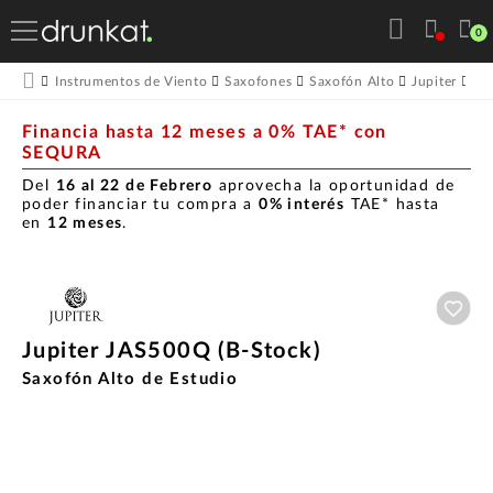
0
Ju
Instrumentos de Viento
Saxofones
Saxofón Alto
Jupiter
Financia hasta 12 meses a 0% TAE* con
SEQURA
Del
16 al 22 de Febrero
aprovecha la oportunidad de
poder financiar tu compra a
0% interés
TAE* hasta
en
12 meses
.
Aña
Jupiter JAS500Q (B-Stock)
Saxofón Alto de Estudio