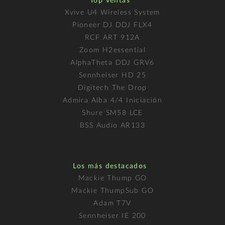
Top ventas
Xvive U4 Wireless System
Pioneer DJ DDJ FLX4
RCF ART 912A
Zoom H2essential
AlphaTheta DDJ GRV6
Sennheiser HD 25
Digitech The Drop
Admira Alba 4/4 Iniciación
Shure SM58 LCE
BSS Audio AR133
Los más destacados
Mackie Thump GO
Mackie ThumpSub GO
Adam T7V
Sennheiser IE 200