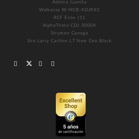
Admira Juanita
Walkasse W-MCB-XDJRX3
RCF Evox J11
AlphaTheta CDJ 3000X
Strymon Canoga
Sire Larry Carlton L7 New Gen Black