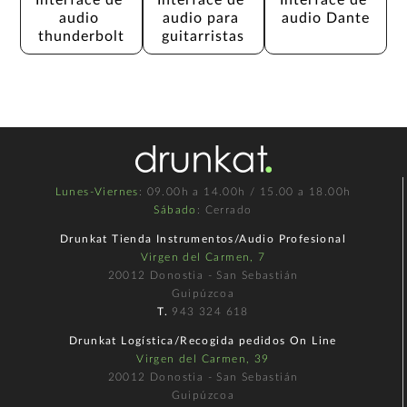
audio 
audio para 
audio Dante
thunderbolt
guitarristas
Lunes-Viernes
: 09.00h a 14.00h / 15.00 a 18.00h
Sábado
: Cerrado
Drunkat Tienda Instrumentos/Audio Profesional
Virgen del Carmen, 7
20012 Donostia - San Sebastián
Guipúzcoa
T.
943 324 618
Drunkat Logística/Recogida pedidos On Line
Virgen del Carmen, 39
20012 Donostia - San Sebastián
Guipúzcoa