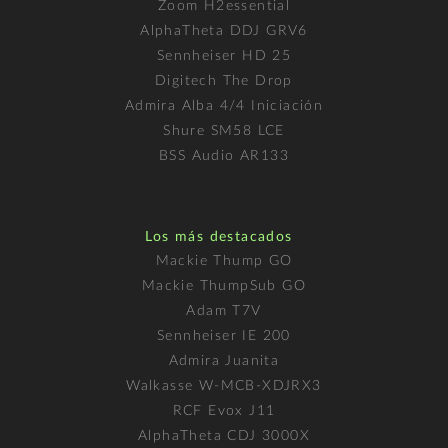
Zoom H2essential
AlphaTheta DDJ GRV6
Sennheiser HD 25
Digitech The Drop
Admira Alba 4/4 Iniciación
Shure SM58 LCE
BSS Audio AR133
Los más destacados
Mackie Thump GO
Mackie ThumpSub GO
Adam T7V
Sennheiser IE 200
Admira Juanita
Walkasse W-MCB-XDJRX3
RCF Evox J11
AlphaTheta CDJ 3000X