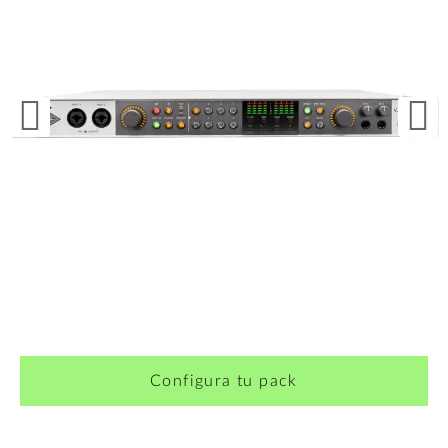
¿Quieres crearte tu propio pack?
Configura tu pack