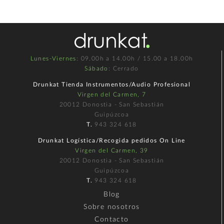
Lunes-Viernes
: 09.00h a 14.00h / 15.00 a 18.00h
Sábado
: Cerrado
Drunkat Tienda Instrumentos/Audio Profesional
Virgen del Carmen, 7
20012 Donostia - San Sebastián
Guipúzcoa
T.
943 324 618
Drunkat Logística/Recogida pedidos On Line
Virgen del Carmen, 39
20012 Donostia - San Sebastián
Guipúzcoa
T.
943 324 618
Blog
Sobre nosotros
Contacto