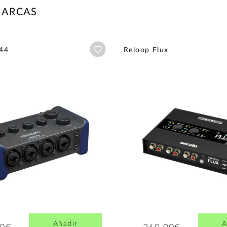
MARCAS
Añadir a wishlist
44
Reloop Flux
Añadir
A