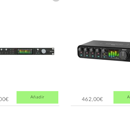
Añadir
A
,00€
462,00€