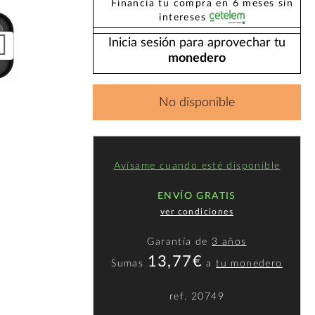
Financia tu compra en 6 meses sin
intereses
Inicia sesión para aprovechar tu
monedero
No disponible
Avísame cuando esté disponible
ENVÍO GRATIS
ver condiciones
Garantía de
3 años
13,77€
Sumas
a
tu monedero
ref.
20749