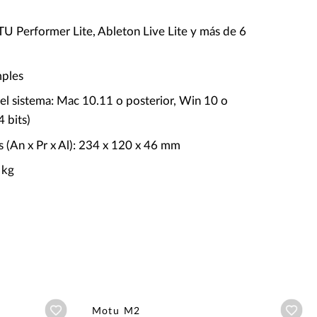
U Performer Lite, Ableton Live Lite y más de 6
mples
del sistema: Mac 10.11 o posterior, Win 10 o
4 bits)
 (An x Pr x Al): 234 x 120 x 46 mm
 kg
Añadir a wishlist
Aña
Motu M2