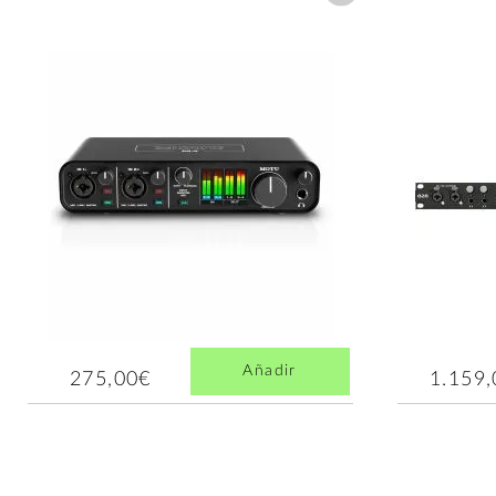
Añadir
275,00€
1.159