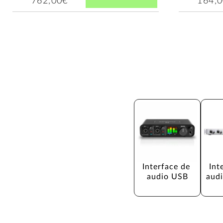
762,00€
164,
Interface de 
Int
audio USB
audi