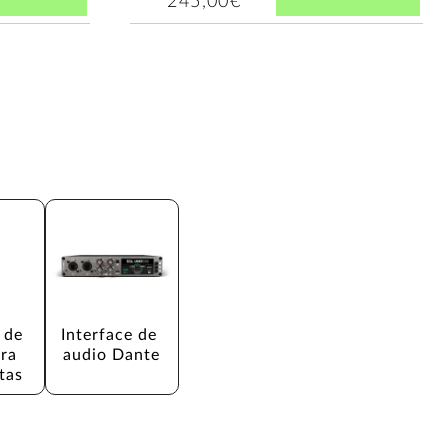
245,00€
 de 
Interface de 
ra 
audio Dante
stas