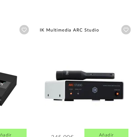
Añadir a wishlist
Aña
IK Multimedia ARC Studio
ñadir
Añadir