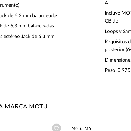
A
trumento)
Incluye MOT
 Jack de 6,3 mm balanceadas
GB de
ack de 6,3 mm balanceadas
Loops y Sa
res estéreo Jack de 6,3 mm
Requisitos 
posterior (6
Dimensiones
Peso: 0.975
LA MARCA MOTU
Añadir a wishlist
Motu M6