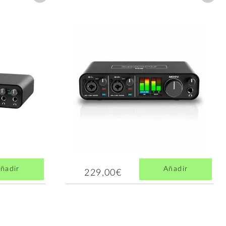
ñadir
Añadir
229,00€