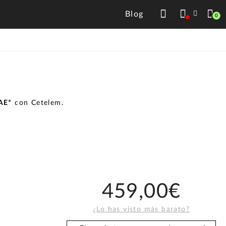
Blog
0
TAE*
con Cetelem.
459,00€
¿Lo has visto más barato?