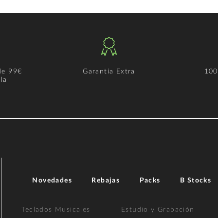
de 99€
Garantía Extra
100
la
Novedades
Rebajas
Packs
B Stocks
Teclados Musicales
Estudio y Grabación