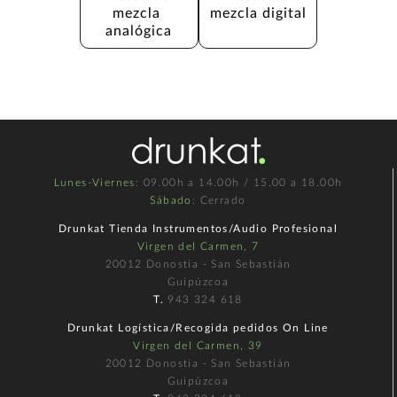
mezcla 
mezcla digital
analógica
Lunes-Viernes
: 09.00h a 14.00h / 15.00 a 18.00h
Sábado
: Cerrado
Drunkat Tienda Instrumentos/Audio Profesional
Virgen del Carmen, 7
20012 Donostia - San Sebastián
Guipúzcoa
T.
943 324 618
Drunkat Logística/Recogida pedidos On Line
Virgen del Carmen, 39
20012 Donostia - San Sebastián
Guipúzcoa