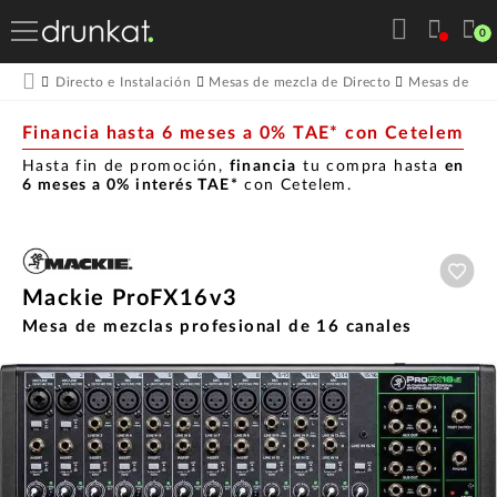
0
Directo e Instalación
Mesas de mezcla de Directo
Mesas de mez
Financia hasta 6 meses a 0% TAE* con Cetelem
Hasta fin de promoción,
financia
tu compra hasta
en
6 meses a 0% interés TAE*
con Cetelem.
Aña
Mackie ProFX16v3
Mesa de mezclas profesional de 16 canales