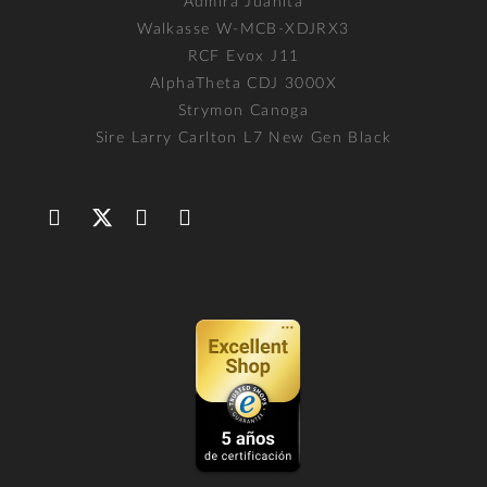
Admira Juanita
Walkasse W-MCB-XDJRX3
RCF Evox J11
AlphaTheta CDJ 3000X
Strymon Canoga
Sire Larry Carlton L7 New Gen Black