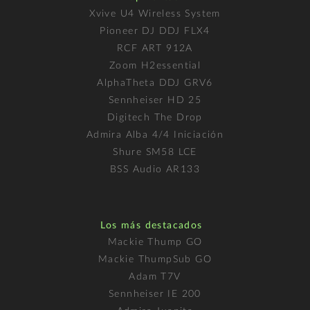
Xvive U4 Wireless System
Pioneer DJ DDJ FLX4
RCF ART 912A
Zoom H2essential
AlphaTheta DDJ GRV6
Sennheiser HD 25
Digitech The Drop
Admira Alba 4/4 Iniciación
Shure SM58 LCE
BSS Audio AR133
Los más destacados
Mackie Thump GO
Mackie ThumpSub GO
Adam T7V
Sennheiser IE 200