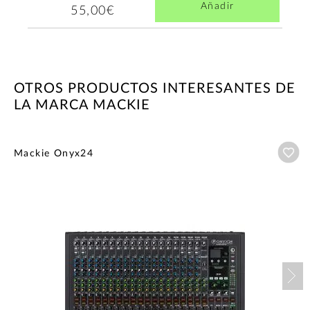
Añadir
55,00€
OTROS PRODUCTOS INTERESANTES DE
LA MARCA MACKIE
Añ
Mackie Onyx24
Nex