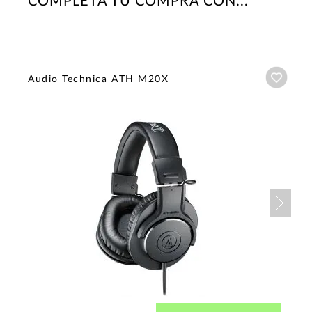
COMPLETA TU COMPRA CON...
Añadi
Audio Technica ATH M20X
Nex