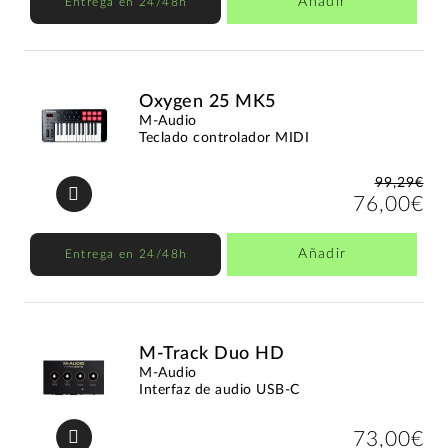
Añadir
Entrega en 24/48h
Oxygen 25 MK5
M-Audio
Teclado controlador MIDI
99,29€
76,00€
Añadir
Entrega en 24/48h
M-Track Duo HD
M-Audio
Interfaz de audio USB-C
73,00€