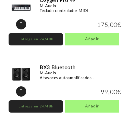
Oxygen Pro 49
M-Audio
Teclado controlador MIDI
175,00€
Añadir
Entrega en 24/48h
BX3 Bluetooth
M-Audio
Altavoces autoamplificados...
99,00€
Añadir
Entrega en 24/48h