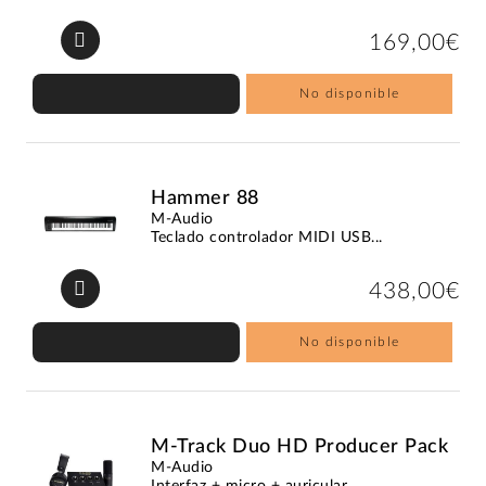
169,00€
No disponible
Hammer 88
M-Audio
Teclado controlador MIDI USB...
438,00€
No disponible
M-Track Duo HD Producer Pack
M-Audio
Interfaz + micro + auricular...