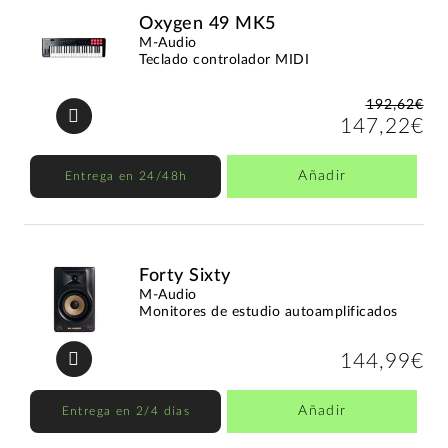
Oxygen 49 MK5
M-Audio
Teclado controlador MIDI
192,62€
147,22€
Añadir
Entrega en 24/48h
Forty Sixty
M-Audio
Monitores de estudio autoamplificados
144,99€
Añadir
Entrega en 2/4 días