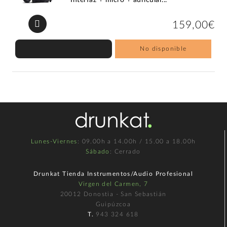
159,00€
No disponible
Lunes-Viernes
: 09.00h a 14.00h / 15.00 a 18.00h
Sábado
: Cerrado
Drunkat Tienda Instrumentos/Audio Profesional
Virgen del Carmen, 7
20012 Donostia - San Sebastián
Guipúzcoa
T.
943 324 618