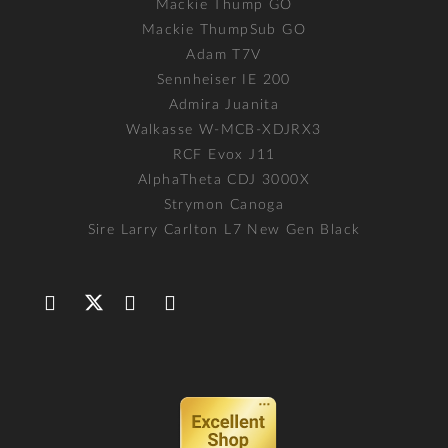
Mackie Thump GO
Mackie ThumpSub GO
Adam T7V
Sennheiser IE 200
Admira Juanita
Walkasse W-MCB-XDJRX3
RCF Evox J11
AlphaTheta CDJ 3000X
Strymon Canoga
Sire Larry Carlton L7 New Gen Black