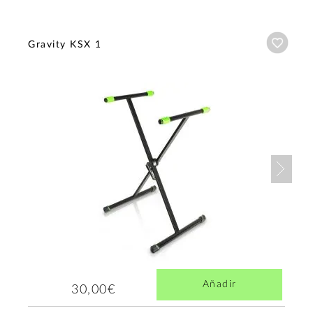
Añadi
Gravity KSX 1
Nex
Añadir
30,00€