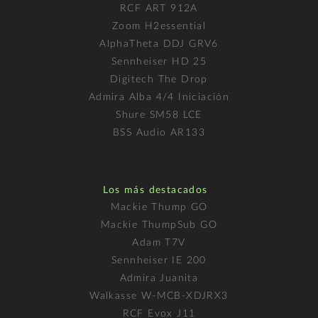
RCF ART 912A
Zoom H2essential
AlphaTheta DDJ GRV6
Sennheiser HD 25
Digitech The Drop
Admira Alba 4/4 Iniciación
Shure SM58 LCE
BSS Audio AR133
Los más destacados
Mackie Thump GO
Mackie ThumpSub GO
Adam T7V
Sennheiser IE 200
Admira Juanita
Walkasse W-MCB-XDJRX3
RCF Evox J11