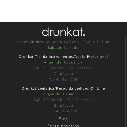
Lunes-Viernes
: 09.00h a 14.00h / 15.00 a 18.00h
Sábado
: Cerrado
Drunkat Tienda Instrumentos/Audio Profesional
Virgen del Carmen, 7
20012 Donostia - San Sebastián
Guipúzcoa
T.
943 324 618
Drunkat Logística/Recogida pedidos On Line
Virgen del Carmen, 39
20012 Donostia - San Sebastián
Guipúzcoa
T.
943 324 618
Blog
Sobre nosotros