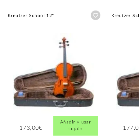
Añadir a wishlist
Kreutzer School 12"
Kreutzer Sc
Añadir y usar
173,00€
177,
cupón