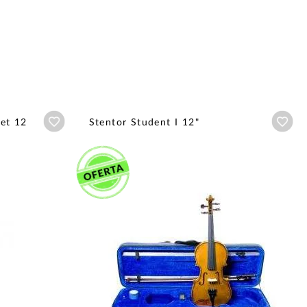
Añadir a wishlist
Aña
Set 12
Stentor Student I 12"