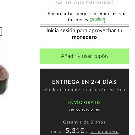
¿Lo has visto más barato?
Financia tu compra en 6 meses sin
intereses
Inicia sesión para aprovechar tu
monedero
Añadir y usar cupón
ENTREGA EN 2/4 DÍAS
Stock disponible en almacén externo
ENVÍO GRATIS
ver condiciones
Garantía de
3 años
5,31€
Sumas
a
tu monedero