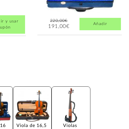
220,00€
ir y usar
Añadir
191,00€
cupón
 16 
Viola de 16,5 
Violas 