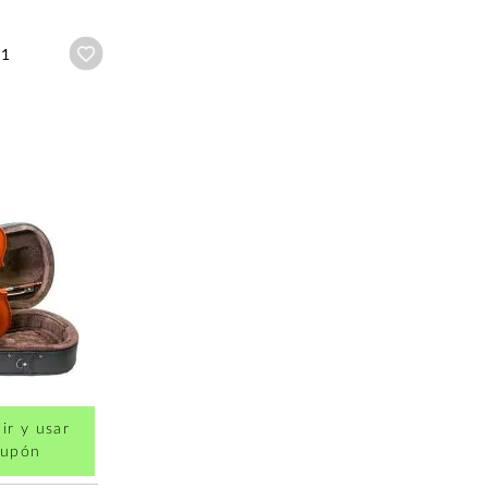
Añadir a wishlist
11
ir y usar
cupón