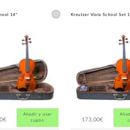
Añadir a wishlist
hool 14"
Kreutzer Viola School Set 
Añadir y usar
Añad
00€
173,00€
cupón