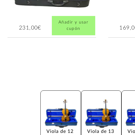
Añadir y usar
231,00€
169,
cupón
Viola de 12 
Viola de 13 
Vio