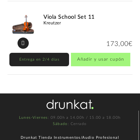
Viola School Set 11
Kreutzer
173,00€
Añadir y usar cupón
Entrega en 2/4 días
Lunes-Viernes
: 09.00h a 14.00h / 15.00 a 18.00h
Sábado
: Cerrado
Drunkat Tienda Instrumentos/Audio Profesional