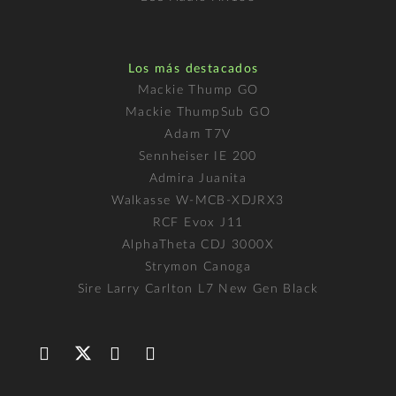
Los más destacados
Mackie Thump GO
Mackie ThumpSub GO
Adam T7V
Sennheiser IE 200
Admira Juanita
Walkasse W-MCB-XDJRX3
RCF Evox J11
AlphaTheta CDJ 3000X
Strymon Canoga
Sire Larry Carlton L7 New Gen Black