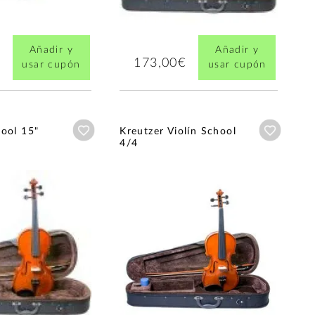
Añadir y
Añadir y
173,00€
usar cupón
usar cupón
Añadir a wishlist
Añadir a
hool 15"
Kreutzer Violín School
4/4