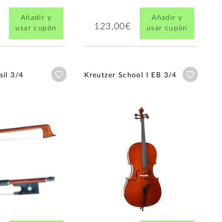
Añadir y
Añadir y
123,00€
usar cupón
usar cupón
Añadir a wishlist
Añadir a
sil 3/4
Kreutzer School I EB 3/4