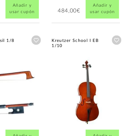
Añadir y
Añadir y
484,00€
usar cupón
usar cupón
Añadir a wishlist
Añadir a
sil 1/8
Kreutzer School I EB
1/10
Añadir y
Añadir y