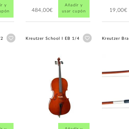
r y
Añadir y
484,00€
19,00€
cupón
usar cupón
Añadir a wishlist
Añadir a wishlist
/2
Kreutzer School I EB 1/4
Kreutzer Bra
r y
Añadir y