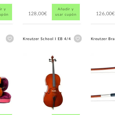
r y
Añadir y
128,00€
126,00€
cupón
usar cupón
Añadir a wishlist
Añadir a wishlist
Kreutzer School I EB 4/4
Kreutzer Bra