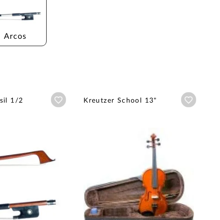
Arcos
Añadir a wishlist
Añadir a
sil 1/2
Kreutzer School 13"