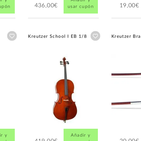
436,00€
19,00€
cupón
usar cupón
Añadir a wishlist
Añadir a wishlist
Kreutzer School I EB 1/8
Kreutzer Bra
r y
Añadir y