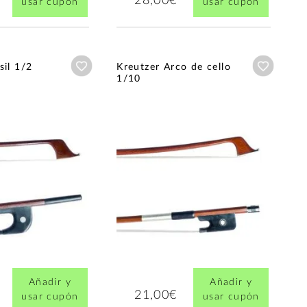
28,00€
usar cupón
usar cupón
Añadir a wishlist
Añadir a
sil 1/2
Kreutzer Arco de cello
1/10
Añadir y
Añadir y
21,00€
usar cupón
usar cupón