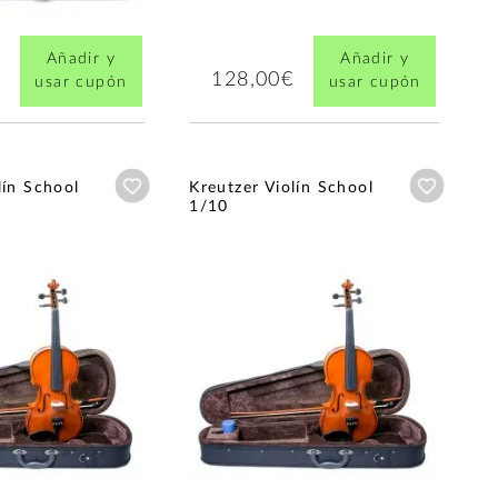
Añadir y
Añadir y
128,00€
usar cupón
usar cupón
Añadir a wishlist
Añadir a
lín School
Kreutzer Violín School
1/10