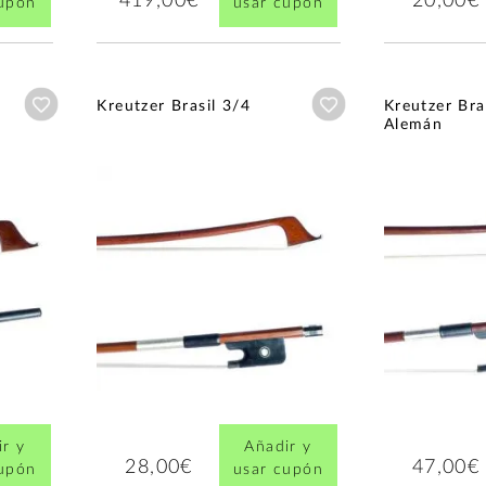
419,00€
20,00€
cupón
usar cupón
Añadir a wishlist
Añadir a wishlist
Kreutzer Brasil 3/4
Kreutzer Bra
Alemán
r y
Añadir y
28,00€
47,00€
cupón
usar cupón