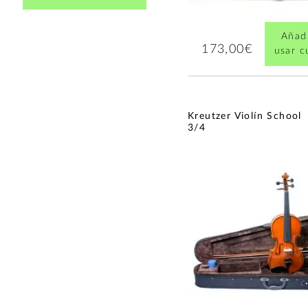
Violonchelo 1/4
(1)
Violonchelo 1/8
(1)
Añadi
Violonchelo 1/10
(1)
173,00€
usar 
Violonchelo 1/16
(1)
Contrabajo 3/4
(1)
Violonchelo 3/4
(1)
Contrabajo 4/4
(1)
Kreutzer Violín School
Violonchelo 4/4
(1)
3/4