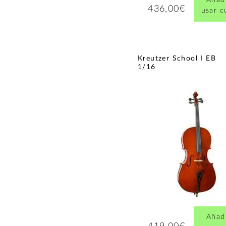
436,00€
usar 
Kreutzer School I EB
1/16
Añadi