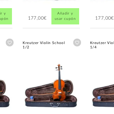
r y
Añadir y
177,00€
177,00€
cupón
usar cupón
Añadir a wishlist
Añadir a wishlist
Kreutzer Violín School
Kreutzer Vio
1/2
1/4