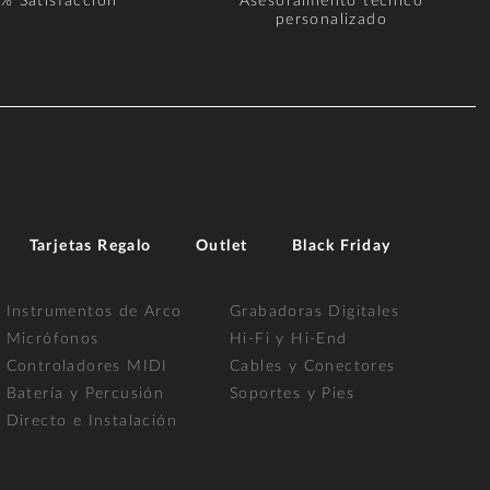
% Satisfacción
Asesoramiento técnico
personalizado
Tarjetas Regalo
Outlet
Black Friday
Instrumentos de Arco
Grabadoras Digitales
Micrófonos
Hi-Fi y Hi-End
Controladores MIDI
Cables y Conectores
Batería y Percusión
Soportes y Pies
Directo e Instalación