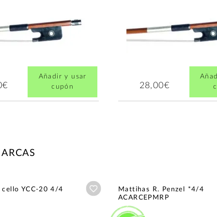
Añadir y usar
Añad
0€
28,00€
cupón
MARCAS
Añadir a wishlist
 cello YCC-20 4/4
Mattihas R. Penzel *4/4
ACARCEPMRP