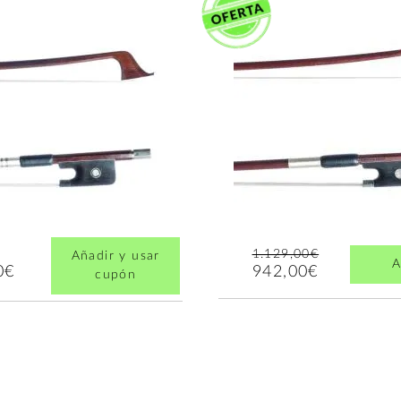
1.129,00€
Añadir y usar
A
942,00€
0€
cupón