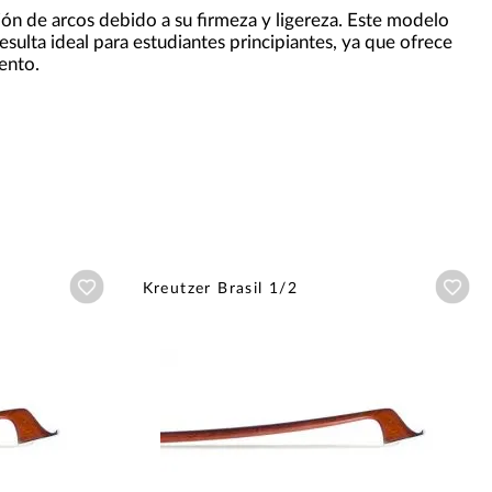
ión de arcos debido a su firmeza y ligereza. Este modelo
esulta ideal para estudiantes principiantes, ya que ofrece
mento.
Añadir a wishlist
Aña
Kreutzer Brasil 1/2