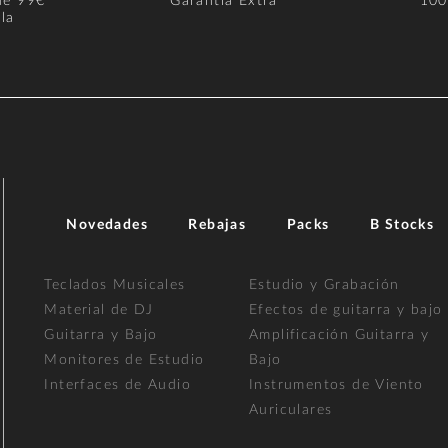
de 99€
Garantía Extra
100
la
Novedades
Rebajas
Packs
B Stocks
Teclados Musicales
Estudio y Grabación
Material de DJ
Efectos de guitarra y bajo
Guitarra y Bajo
Amplificación Guitarra y
Monitores de Estudio
Bajo
Interfaces de Audio
Instrumentos de Viento
Auriculares