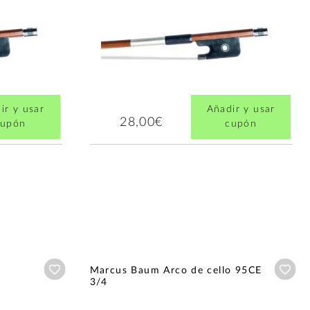
ir y usar
Añadir y usar
28,00€
cupón
cupón
Añadir a wishlist
Aña
Marcus Baum Arco de cello 95CE
3/4