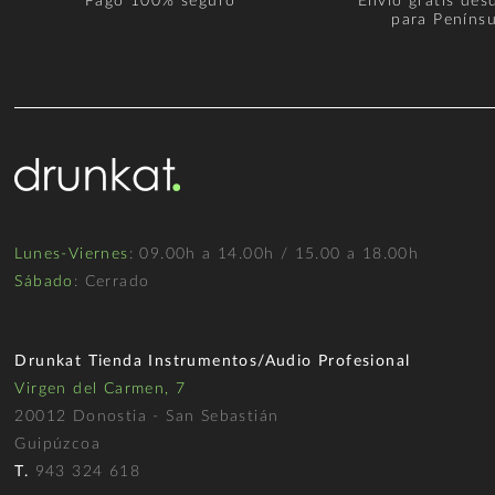
Pago 100% seguro
Envío gratis des
para Penínsu
Lunes-Viernes
: 09.00h a 14.00h / 15.00 a 18.00h
Sábado
: Cerrado
Drunkat Tienda Instrumentos/Audio Profesional
Virgen del Carmen, 7
20012 Donostia - San Sebastián
Guipúzcoa
T.
943 324 618