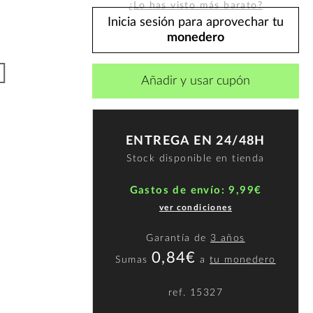
¿Lo has visto más barato?
Inicia sesión para aprovechar tu
monedero
Añadir y usar cupón
ENTREGA EN 24/48H
Stock disponible en tienda
Gastos de envío: 9,99€
ver condiciones
Garantía de
3 años
0,84€
Sumas
a
tu monedero
ref.
15327