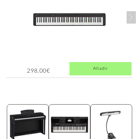
Nex
Añadir
298,00€