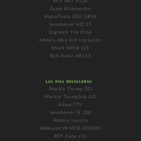
RCF ART 912A
Zoom H2essential
AlphaTheta DDJ GRV6
Sennheiser HD 25
Digitech The Drop
Admira Alba 4/4 Iniciación
Shure SM58 LCE
BSS Audio AR133
Los más destacados
Mackie Thump GO
Mackie ThumpSub GO
Adam T7V
Sennheiser IE 200
Admira Juanita
Walkasse W-MCB-XDJRX3
RCF Evox J11