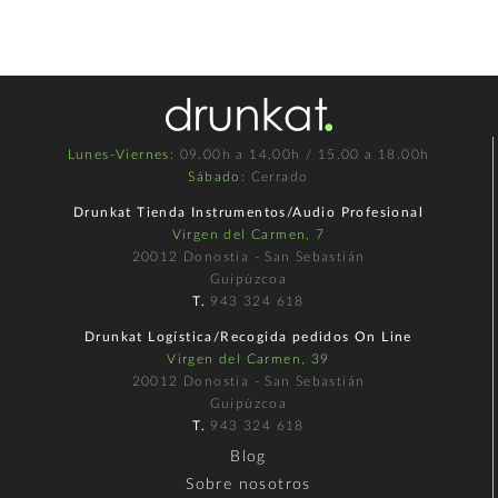
Lunes-Viernes
: 09.00h a 14.00h / 15.00 a 18.00h
Sábado
: Cerrado
Drunkat Tienda Instrumentos/Audio Profesional
Virgen del Carmen, 7
20012 Donostia - San Sebastián
Guipúzcoa
T.
943 324 618
Drunkat Logística/Recogida pedidos On Line
Virgen del Carmen, 39
20012 Donostia - San Sebastián
Guipúzcoa
T.
943 324 618
Blog
Sobre nosotros