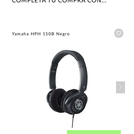
COMPLETA TU COMPRA CON...
Añadi
Yamaha HPH 150B Negro
Nex