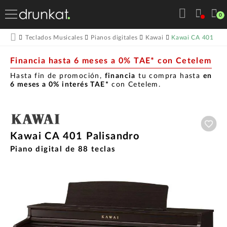
0
Kawai CA 401 Pal
Teclados Musicales
Pianos digitales
Kawai
Financia hasta 6 meses a 0% TAE* con Cetelem
Hasta fin de promoción,
financia
tu compra hasta
en
6 meses a 0% interés TAE*
con Cetelem.
Aña
Kawai CA 401 Palisandro
Piano digital de 88 teclas