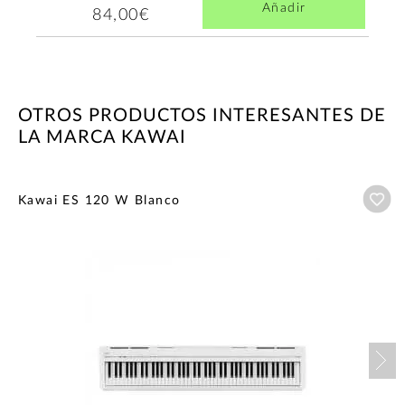
Añadir
84,00€
OTROS PRODUCTOS INTERESANTES DE
LA MARCA KAWAI
Añ
Kawai ES 120 W Blanco
Nex