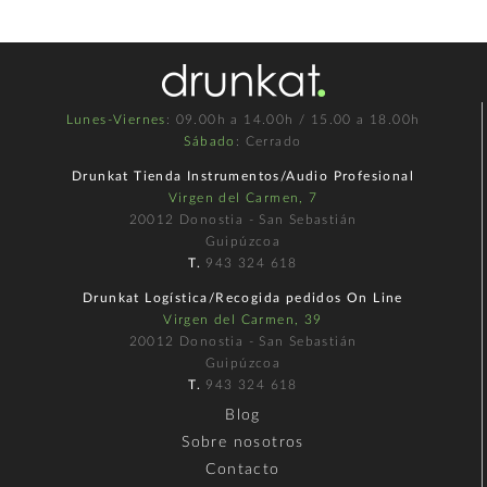
Lunes-Viernes
: 09.00h a 14.00h / 15.00 a 18.00h
Sábado
: Cerrado
Drunkat Tienda Instrumentos/Audio Profesional
Virgen del Carmen, 7
20012 Donostia - San Sebastián
Guipúzcoa
T.
943 324 618
Drunkat Logística/Recogida pedidos On Line
Virgen del Carmen, 39
20012 Donostia - San Sebastián
Guipúzcoa
T.
943 324 618
Blog
Sobre nosotros
Contacto