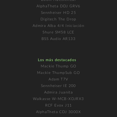
AlphaTheta DDJ GRV6
Sennheiser HD 25
Digitech The Drop
Admira Alba 4/4 Iniciación
Shure SM58 LCE
BSS Audio AR133
Los más destacados
Mackie Thump GO
Mackie ThumpSub GO
Adam T7V
Sennheiser IE 200
Admira Juanita
Walkasse W-MCB-XDJRX3
RCF Evox J11
AlphaTheta CDJ 3000X