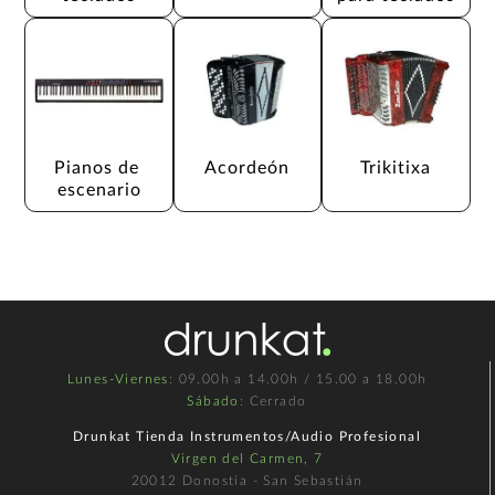
Pianos de 
Acordeón
Trikitixa
escenario
Lunes-Viernes
: 09.00h a 14.00h / 15.00 a 18.00h
Sábado
: Cerrado
Drunkat Tienda Instrumentos/Audio Profesional
Virgen del Carmen, 7
20012 Donostia - San Sebastián