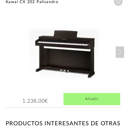
Añ
Kawai CX 202 Palisandro
Nex
Añadir
1.238,00€
PRODUCTOS INTERESANTES DE OTRAS