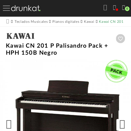
0
Kawai CN 201 P P
Teclados Musicales
Pianos digitales
Kawai
Aña
Kawai CN 201 P Palisandro Pack +
HPH 150B Negro