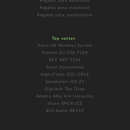
Regalos para bateristas
Regalos para violinistas
Regalos para saxofonistas
Top ventas
Xvive U4 Wireless System
Pioneer DJ DDJ FLX4
RCF ART 912A
Zoom H2essential
AlphaTheta DDJ GRV6
Sennheiser HD 25
Digitech The Drop
Admira Alba 4/4 Iniciación
Shure SM58 LCE
BSS Audio AR133