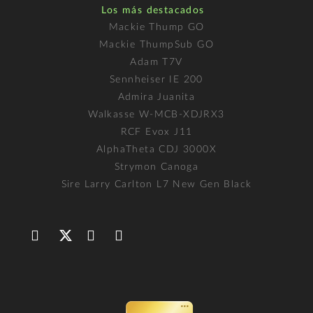
Los más destacados
Mackie Thump GO
Mackie ThumpSub GO
Adam T7V
Sennheiser IE 200
Admira Juanita
Walkasse W-MCB-XDJRX3
RCF Evox J11
AlphaTheta CDJ 3000X
Strymon Canoga
Sire Larry Carlton L7 New Gen Black