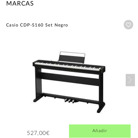
MARCAS
Añ
Casio CDP-S160 Set Negro
Nex
Añadir
527,00€