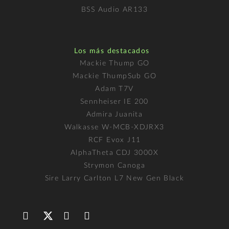
BSS Audio AR133
Los más destacados
Mackie Thump GO
Mackie ThumpSub GO
Adam T7V
Sennheiser IE 200
Admira Juanita
Walkasse W-MCB-XDJRX3
RCF Evox J11
AlphaTheta CDJ 3000X
Strymon Canoga
Sire Larry Carlton L7 New Gen Black