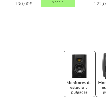
Añadir
130,00€
122,
Monitores de 
Mon
estudio 5 
es
pulgadas
p