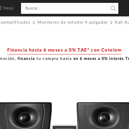
Menú
toamplificados
Monitores de estudio 4 pulgadas
Kali A
Financia hasta 6 meses a 0% TAE* con Cetelem
omoción,
financia
tu compra hasta
en 6 meses a 0% interés 