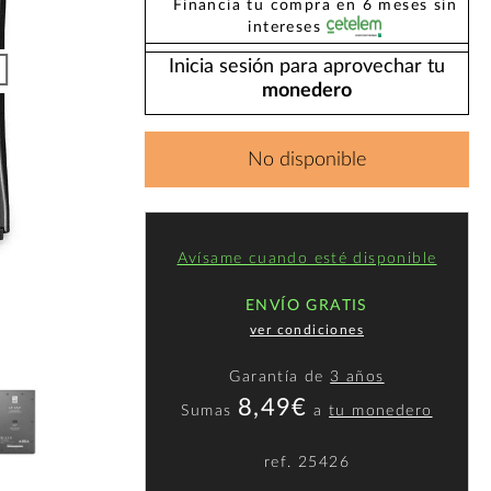
Financia tu compra en 6 meses sin
intereses
Inicia sesión para aprovechar tu
monedero
No disponible
Avísame cuando esté disponible
ENVÍO GRATIS
ver condiciones
Garantía de
3 años
8,49€
Sumas
a
tu monedero
ref.
25426