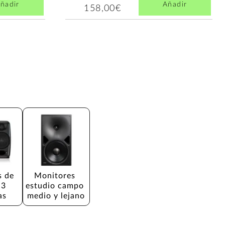
ñadir
Añadir
158,00€
 de 
Monitores 
 3 
estudio campo 
as
medio y lejano