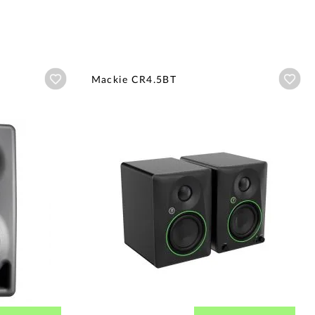
Añadir a wishlist
Aña
Mackie CR4.5BT