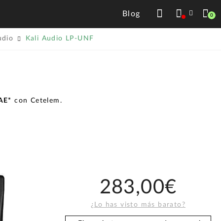
Blog
0
udio
Kali Audio LP-UNF
TAE*
con Cetelem.
283,00€
¿Lo has visto más barato?