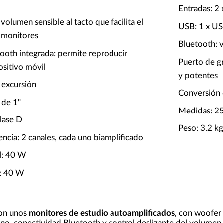
Entradas: 2
volumen sensible al tacto que facilita el
USB: 1 x U
s monitores
Bluetooth: 
ooth integrada: permite reproducir
Puerto de g
ositivo móvil
y potentes
a excursión
Conversión 
 de 1"
Medidas: 2
lase D
Peso: 3.2 kg
ncia: 2 canales, cada uno biamplificado
l: 40 W
l: 40 W
on unos
monitores de estudio autoamplificados
, con woofer 
no, conectividad Bluetooth y control deslizante del volumen s