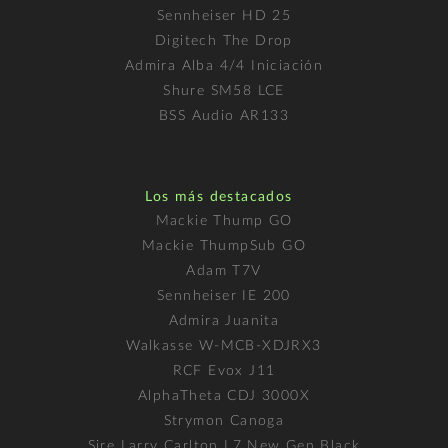
Sennheiser HD 25
Digitech The Drop
Admira Alba 4/4 Iniciación
Shure SM58 LCE
BSS Audio AR133
Los más destacados
Mackie Thump GO
Mackie ThumpSub GO
Adam T7V
Sennheiser IE 200
Admira Juanita
Walkasse W-MCB-XDJRX3
RCF Evox J11
AlphaTheta CDJ 3000X
Strymon Canoga
Sire Larry Carlton L7 New Gen Black