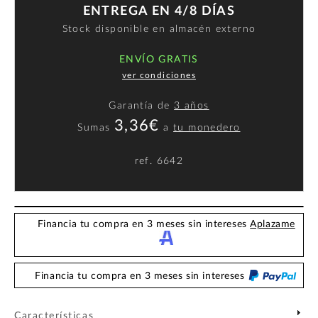
ENTREGA EN 4/8 DÍAS
Stock disponible en almacén externo
ENVÍO GRATIS
ver condiciones
Garantía de
3 años
3,36€
Sumas
a
tu monedero
ref.
6642
Financia tu compra en 3 meses sin intereses
Aplazame
Financia tu compra en 3 meses sin intereses
Características