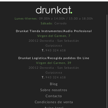
Lunes-Viernes
: 09.00h a 14.00h / 15.00 a 18.00h
Sábado
: Cerrado
Drunkat Tienda Instrumentos/Audio Profesional
Virgen del Carmen, 7
20012 Donostia - San Sebastián
Guipúzcoa
T.
943 324 618
Drunkat Logística/Recogida pedidos On Line
Virgen del Carmen, 39
20012 Donostia - San Sebastián
Guipúzcoa
T.
943 324 618
Blog
Sobre nosotros
Contacto
Condiciones de venta