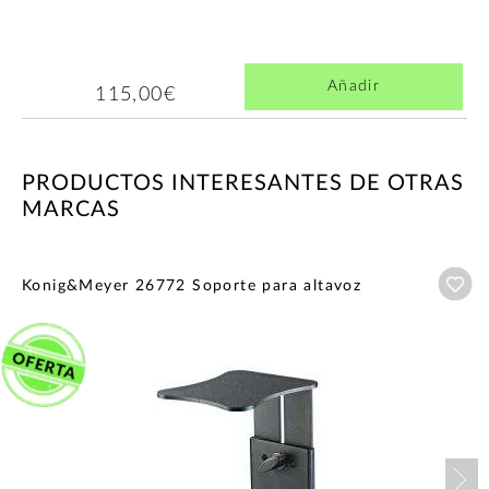
Añadir
115,00€
PRODUCTOS INTERESANTES DE OTRAS
MARCAS
Añ
Konig&Meyer 26772 Soporte para altavoz
Nex