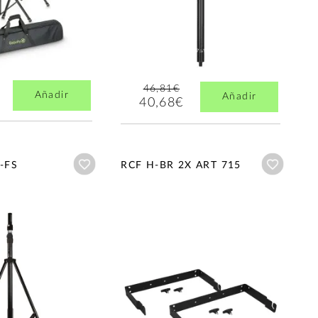
46,81€
Añadir
Añadir
40,68€
Añadir a wishlist
Añadir a
-FS
RCF H-BR 2X ART 715