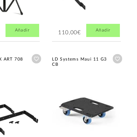
Añadir
Añadir
110,00€
Añadir a wishlist
Añadir a
X ART 708
LD Systems Maui 11 G3
CB