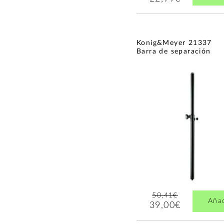
Konig&Meyer 21337
Barra de separación
50,41€
Aña
39,00€