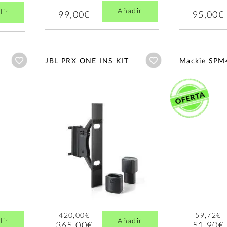
Añadir
dir
99,00€
95,00€
Añadir a wishlist
Añadir a wishlist
JBL PRX ONE INS KIT
Mackie SPM
420,00€
59,72€
dir
Añadir
365,00€
51,90€