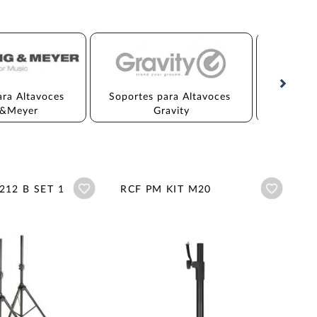
ara Altavoces 
Soportes para Altavoces 
Soportes 
g&Meyer
Gravity
Añadir a wishlist
Añadir a
5212 B SET 1
RCF PM KIT M20