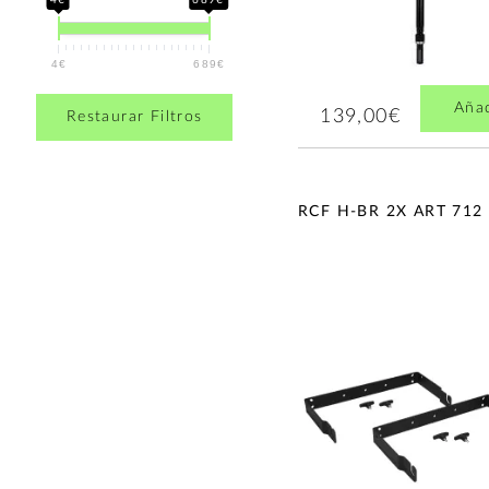
4€
689€
Aña
139,00€
Restaurar Filtros
RCF H-BR 2X ART 712