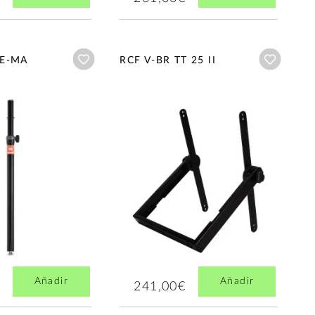
Añadir a wishlist
Añadir a
LE-MA
RCF V-BR TT 25 II
Añadir
Añadir
241,00€