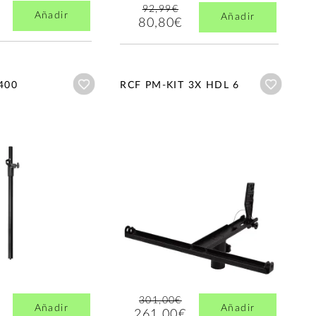
92,99€
Añadir
Añadir
80,80€
Añadir a wishlist
Añadir a
400
RCF PM-KIT 3X HDL 6
301,00€
Añadir
Añadir
261,00€