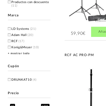
Productos con descuento
(11)
Marca
LD Systems
(21)
Aña
59,90€
Adam Hall
(20)
RCF
(17)
Konig&Meyer
(10)
+ mostrar todo
Gravity
(7)
RCF AC PRO-PM
JBL
(4)
Samson
(4)
Cupón
EK Audio
(3)
Electro Voice
(3)
DRUNKAT10
(4)
Mackie
(2)
EK Bags
(1)
Precio
M-Live
(1)
4€
689€