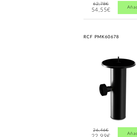
62,78€
Aña
54,55€
RCF PMK60678
26,46€
Aña
22,99€