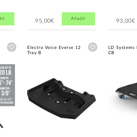
dir
Añadir
95,00€
93,00€
Añadir a wishlist
Añadir a wishlist
Electro Voice Everse 12
LD Systems 
Tray B
CB