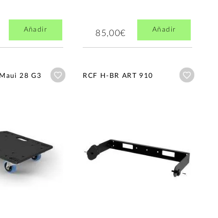
Añadir
Añadir
85,00€
Añadir a wishlist
Añadir a
Maui 28 G3
RCF H-BR ART 910