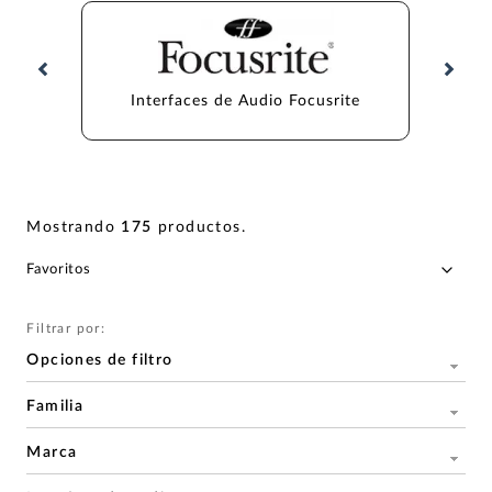
Interfaces de Audio Focusrite
Interf
Mostrando
175
productos
.
Filtrar por:
Opciones de filtro
Familia
Marca