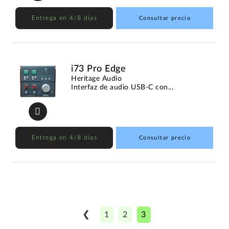
Entrega en 4/8 días
Consultar precio
i73 Pro Edge
Heritage Audio
Interfaz de audio USB-C con...
Entrega en 4/8 días
Consultar precio
❮
1
2
3