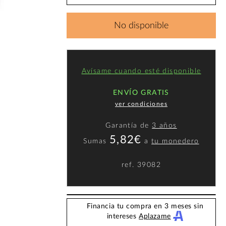
No disponible
Avísame cuando esté disponible
ENVÍO GRATIS
ver condiciones
Garantía de
3 años
5,82€
Sumas
a
tu monedero
ref.
39082
Financia tu compra en 3 meses sin
intereses
Aplazame