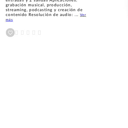
entradas y 2 salidas Aplicaciones:
grabación musical, producción,
streaming, podcasting y creación de
contenido Resolución de audio: ...
Ver
más
Añadir a wishlist