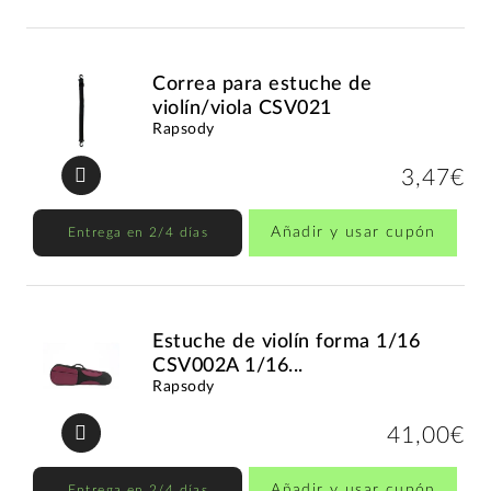
Correa para estuche de
violín/viola CSV021
Rapsody
3,47€
Añadir y usar cupón
Entrega en 2/4 días
Estuche de violín forma 1/16
CSV002A 1/16...
Rapsody
41,00€
Añadir y usar cupón
Entrega en 2/4 días