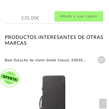
Añadir y usar cupón
235,00€
PRODUCTOS INTERESANTES DE OTRAS
MARCAS
Añ
Bam Estuche de violín doble Classic 2005S...
Nex