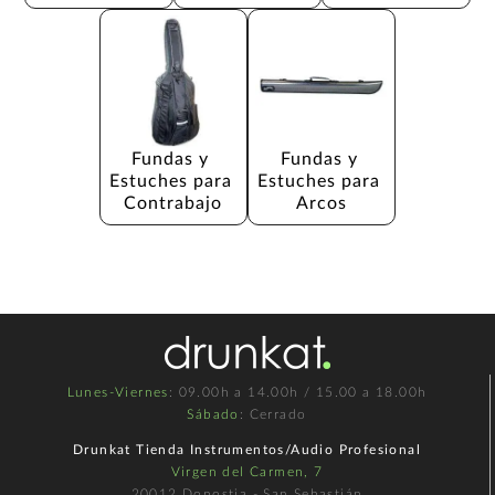
Fundas y 
Fundas y 
Estuches para 
Estuches para 
Contrabajo
Arcos
Lunes-Viernes
: 09.00h a 14.00h / 15.00 a 18.00h
Sábado
: Cerrado
Drunkat Tienda Instrumentos/Audio Profesional
Virgen del Carmen, 7
20012 Donostia - San Sebastián