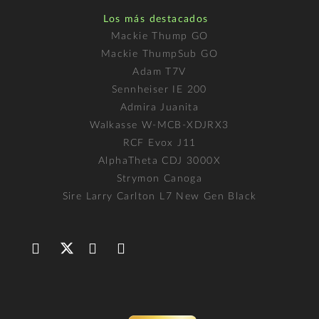
Los más destacados
Mackie Thump GO
Mackie ThumpSub GO
Adam T7V
Sennheiser IE 200
Admira Juanita
Walkasse W-MCB-XDJRX3
RCF Evox J11
AlphaTheta CDJ 3000X
Strymon Canoga
Sire Larry Carlton L7 New Gen Black