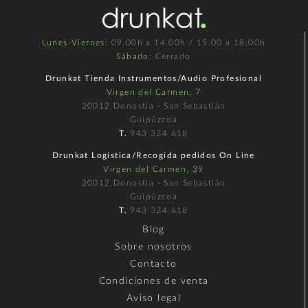
Lunes-Viernes
: 09.00h a 14.00h / 15.00 a 18.00h
Sábado
: Cerrado
Drunkat Tienda Instrumentos/Audio Profesional
Virgen del Carmen, 7
20012 Donostia - San Sebastián
Guipúzcoa
T.
943 324 618
Drunkat Logística/Recogida pedidos On Line
Virgen del Carmen, 39
20012 Donostia - San Sebastián
Guipúzcoa
T.
943 324 618
Blog
Sobre nosotros
Contacto
Condiciones de venta
Aviso legal