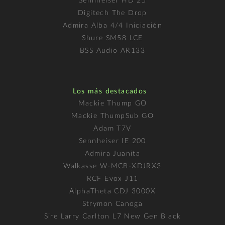
Sennheiser HD 25
Digitech The Drop
Admira Alba 4/4 Iniciación
Shure SM58 LCE
BSS Audio AR133
Los más destacados
Mackie Thump GO
Mackie ThumpSub GO
Adam T7V
Sennheiser IE 200
Admira Juanita
Walkasse W-MCB-XDJRX3
RCF Evox J11
AlphaTheta CDJ 3000X
Strymon Canoga
Sire Larry Carlton L7 New Gen Black