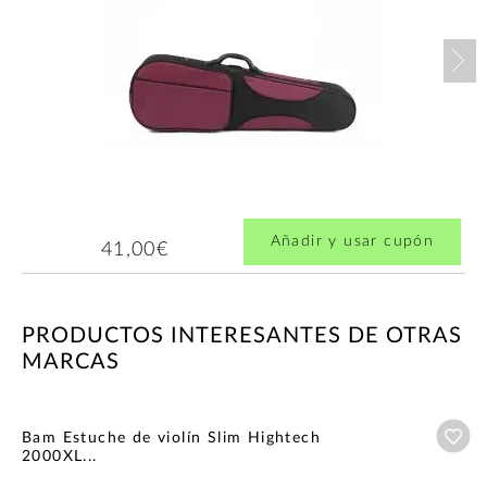
Nex
Añadir y usar cupón
41,00€
PRODUCTOS INTERESANTES DE OTRAS
MARCAS
Añ
Bam Estuche de violín Slim Hightech
2000XL...