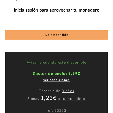
Inicia sesión para aprovechar tu
monedero
No disponible
Avísame cuando esté disponible
Gastos de envío: 9,99€
ver condiciones
Garantía de
3 años
1,23€
Sumas
a
tu monedero
ref.
30253