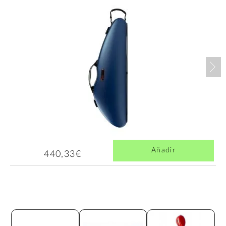
Nex
Añadir
440,33€