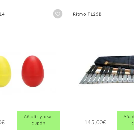
Añadir a wishlist
14
Ritmo TL25B
Añadir y usar
Añad
0€
145,00€
cupón