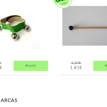
€
2,37€
Añadir
A
7€
1,81€
MARCAS