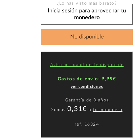
¿Lo has visto más barato?
Inicia sesión para aprovechar tu
monedero
No disponible
Avísame cuando esté disponible
Gastos de envío: 9,99€
ver condiciones
Garantía de
3 años
0,31€
Sumas
a
tu monedero
ref.
16324