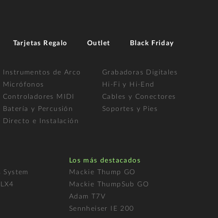
Tarjetas Regalo
Outlet
Black Friday
Instrumentos de Arco
Grabadoras Digitales
Micrófonos
Hi-Fi y Hi-End
Controladores MIDI
Cables y Conectores
Batería y Percusión
Soportes y Pies
Directo e Instalación
Los más destacados
s System
Mackie Thump GO
FLX4
Mackie ThumpSub GO
Adam T7V
l
Sennheiser IE 200