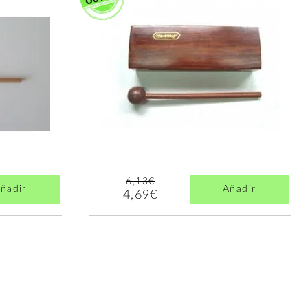
6,13€
ñadir
Añadir
4,69€