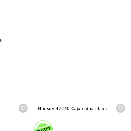
a
Añadir a wishlist
Aña
Honsuy 47260 Caja china plana