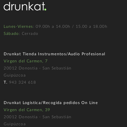
Lunes-Viernes
: 09.00h a 14.00h / 15.00 a 18.00h
Sábado
: Cerrado
Drunkat Tienda Instrumentos/Audio Profesional
Virgen del Carmen, 7
20012 Donostia - San Sebastián
Guipúzcoa
T.
943 324 618
Drunkat Logística/Recogida pedidos On Line
Virgen del Carmen, 39
20012 Donostia - San Sebastián
Guipúzcoa