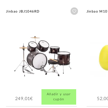
Añadir a wishlist
Jinbao JBJ1046RD
Jinbao M10
Añadir y usar
249,01€
52,0
cupón