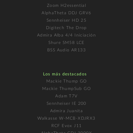
Zoom H2essential
AlphaTheta DDJ GRV6
Sennheiser HD 25
Digitech The Drop
Admira Alba 4/4 Iniciación
Shure SM58 LCE
BSS Audio AR133
Los más destacados
Mackie Thump GO
Mackie ThumpSub GO
Adam T7V
Sennheiser IE 200
Admira Juanita
Walkasse W-MCB-XDJRX3
RCF Evox J11