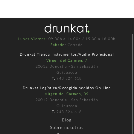
Lunes-Viernes
: 09.00h a 14.00h / 15.00 a 18.00h
Sábado
: Cerrado
Drunkat Tienda Instrumentos/Audio Profesional
Virgen del Carmen, 7
20012 Donostia - San Sebastián
Guipúzcoa
T.
943 324 618
Drunkat Logística/Recogida pedidos On Line
Virgen del Carmen, 39
20012 Donostia - San Sebastián
Guipúzcoa
T.
943 324 618
Blog
Sobre nosotros