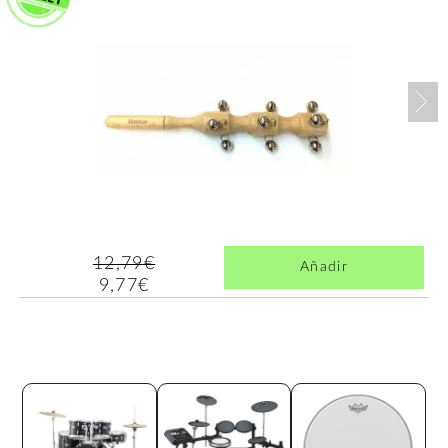
Nex
12,79€
Añadir
9,77€