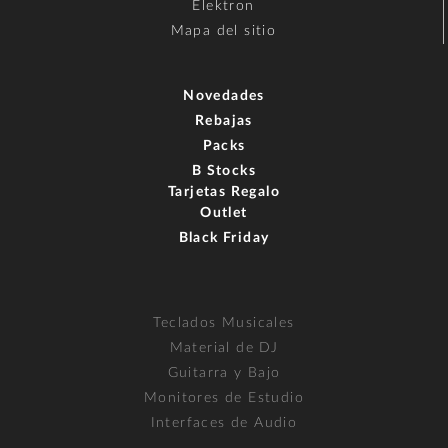
Elektron
Mapa del sitio
Novedades
Rebajas
Packs
B Stocks
Tarjetas Regalo
Outlet
Black Friday
Teclados Musicales
Material de DJ
Guitarra y Bajo
Monitores de Estudio
Interfaces de Audio