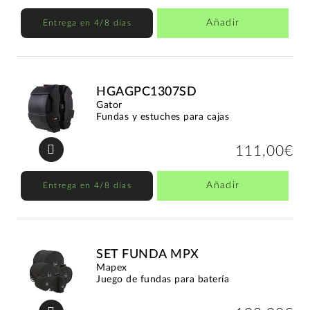
Añadir
Entrega en 4/8 días
HGAGPC1307SD
Gator
Fundas y estuches para cajas
111,00€
Añadir
Entrega en 4/8 días
SET FUNDA MPX
Mapex
Juego de fundas para batería