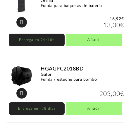
Ortola
Funda para baquetas de batería
16,92€
13,00€
Añadir
Entrega en 24/48h
HGAGPC2018BD
Gator
Funda / estuche para bombo
203,00€
Añadir
Entrega en 4/8 días