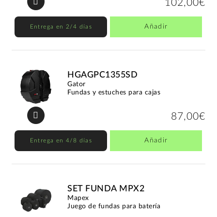
102,00€
Añadir
Entrega en 2/4 días
HGAGPC1355SD
Gator
Fundas y estuches para cajas
87,00€
Añadir
Entrega en 4/8 días
SET FUNDA MPX2
Mapex
Juego de fundas para batería