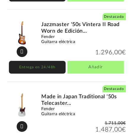
Destacado
Jazzmaster '50s Vintera II Road
Worn de Edición...
Fender
Guitarra eléctrica
1.296,00€
Añadir
Entrega en 24/48h
Destacado
Made in Japan Traditional '50s
Telecaster...
Fender
Guitarra eléctrica
1.711,00€
1.487,00€