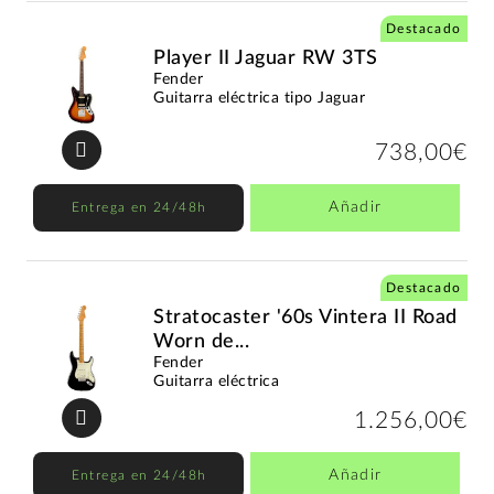
Destacado
Player II Jaguar RW 3TS
Fender
Guitarra eléctrica tipo Jaguar
738,00€
Añadir
Entrega en 24/48h
Destacado
Stratocaster '60s Vintera II Road
Worn de...
Fender
Guitarra eléctrica
1.256,00€
Añadir
Entrega en 24/48h