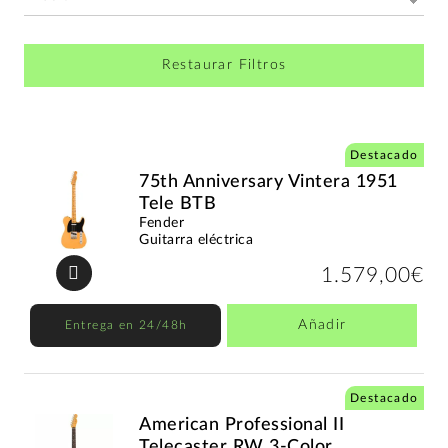
Restaurar Filtros
Destacado
75th Anniversary Vintera 1951
Tele BTB
Fender
Guitarra eléctrica
1.579,00€
Añadir
Entrega en 24/48h
Destacado
American Professional II
Telecaster RW 3-Color...