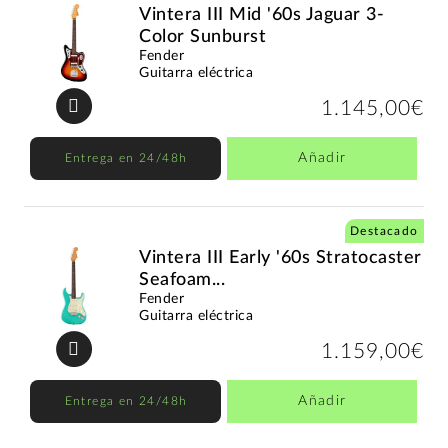
Vintera III Mid '60s Jaguar 3-
Color Sunburst
Fender
Guitarra eléctrica
1.145,00€
Añadir
Entrega en 24/48h
Destacado
Vintera III Early '60s Stratocaster
Seafoam...
Fender
Guitarra eléctrica
1.159,00€
Añadir
Entrega en 24/48h