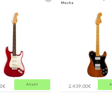
Mocha
Añadir
A
00€
2.439,00€