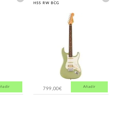
HSS RW BCG
ñadir
Añadir
799,00€