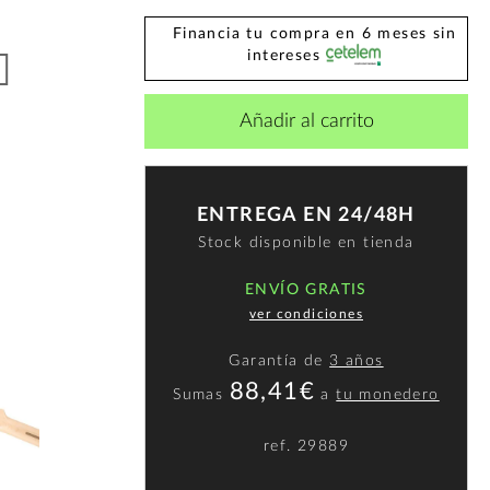
Financia tu compra en 6 meses sin
intereses
Añadir al carrito
ENTREGA EN 24/48H
Stock disponible en tienda
ENVÍO GRATIS
ver condiciones
Garantía de
3 años
88,41€
Sumas
a
tu monedero
ref.
29889