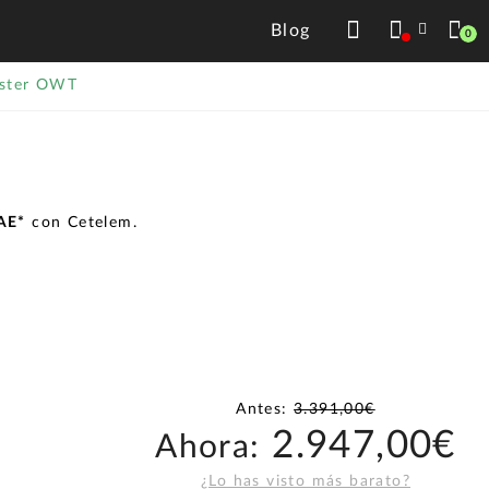
Blog
0
aster OWT
TAE*
con Cetelem.
Antes:
3.391,00€
2.947,00€
Ahora:
¿Lo has visto más barato?