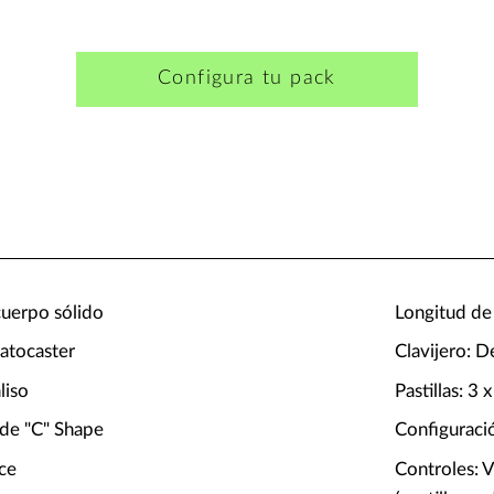
Configura tu pack
cuerpo sólido
Longitud de 
atocaster
Clavijero: 
liso
Pastillas: 3 
 de "C" Shape
Configuraci
rce
Controles: V