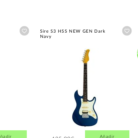
Añadir a wishlist
Aña
Sire S3 HSS NEW GEN Dark
Navy
ñadir
Añadir