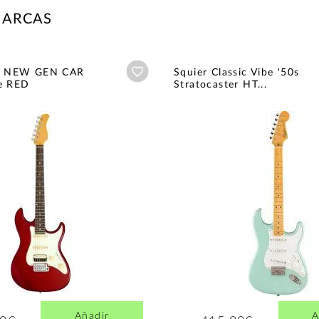
MARCAS
Añadir a wishlist
SS NEW GEN CAR
Squier Classic Vibe '50s
e RED
Stratocaster HT...
Añadir
A