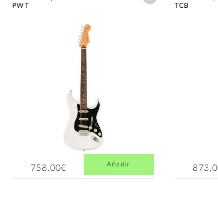
PWT
TCB
Añadir
758,00€
873,