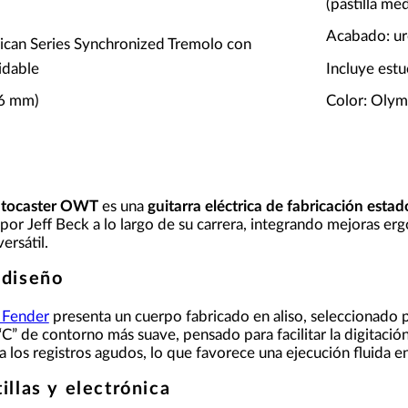
(pastilla me
Acabado: ur
ican Series Synchronized Tremolo con
idable
Incluye estu
86 mm)
Color: Olym
ratocaster OWT
es una
guitarra eléctrica de fabricación esta
 por Jeff Beck a lo largo de su carrera, integrando mejoras e
ersátil.
 diseño
a Fender
presenta un cuerpo fabricado en aliso, seleccionado po
“C” de contorno más suave, pensado para facilitar la digitación
a los registros agudos, lo que favorece una ejecución fluida e
illas y electrónica