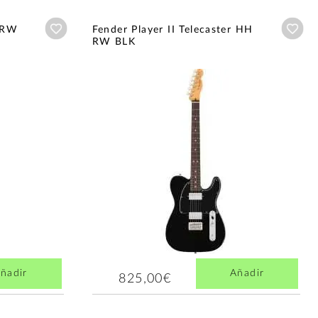
Añadir a wishlist
Aña
r RW
Fender Player II Telecaster HH
RW BLK
ñadir
Añadir
825,00€