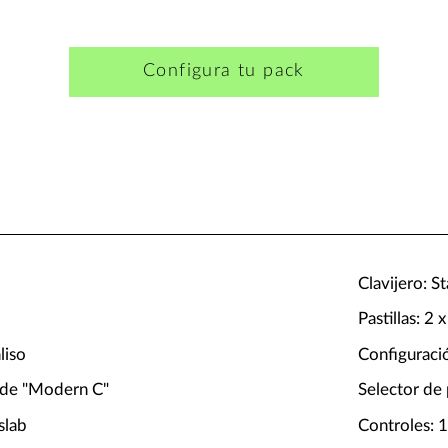
Configura tu pack
Clavijero: 
Pastillas: 2
liso
Configuraci
a de "Modern C"
Selector de 
slab
Controles: 