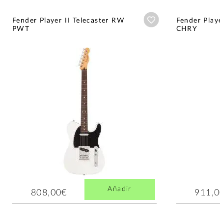
Añadir a wishlist
Fender Player II Telecaster RW
Fender Play
PWT
CHRY
Añadir
808,00€
911,