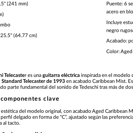
9.5" (241 mm)
Puente: 6 se
acero en bl
m)
Incluye estu
jumbo
negro rugos
: 25.5" (64.77 cm)
Acabado: pol
Color: Aged
i Telecaste
r es una
guitarra eléctrica
inspirada en el modelo q
Standard Telecaster de 1993
en acabado Caribbean Mist. Est
endo parte fundamental del sonido de Tedeschi tras más de dos
 componentes clave
 estética del modelo original, con acabado Aged Caribbean Mis
perfil delgado en forma de “C”, ajustado según las preferencia
al tacto.