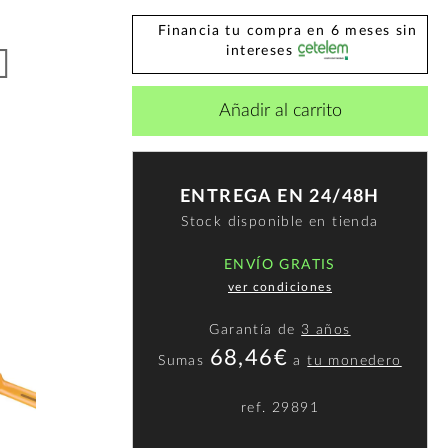
Financia tu compra en 6 meses sin
intereses
Añadir al carrito
ENTREGA EN 24/48H
Stock disponible en tienda
ENVÍO GRATIS
ver condiciones
Garantía de
3 años
68,46€
Sumas
a
tu monedero
ref.
29891