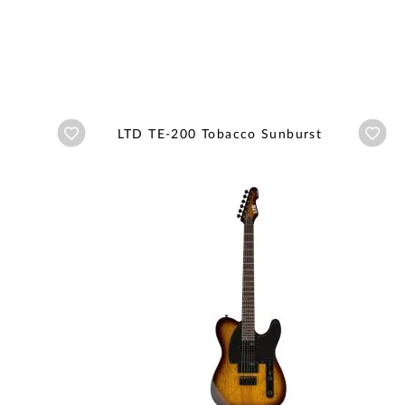
Añadir a wishlist
Aña
LTD TE-200 Tobacco Sunburst