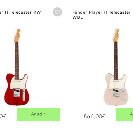
Añadir a wishlist
er II Telecaster RW
Fender Player II Telecaste
WBL
Añadir
A
00€
866,00€