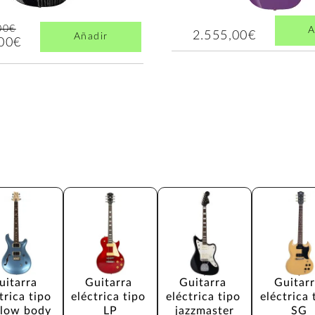
00€
A
2.555,00€
Añadir
,00€
uitarra 
Guitarra 
Guitarra 
Guitarr
trica tipo 
eléctrica tipo 
eléctrica tipo 
eléctrica 
low body
LP
jazzmaster
SG