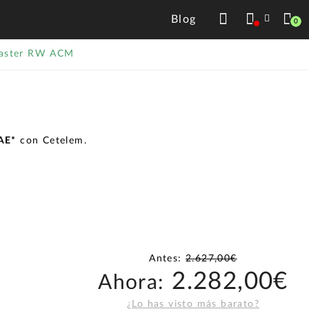
Blog
0
ecaster RW ACM
TAE*
con Cetelem.
Antes:
2.627,00€
2.282,00€
Ahora:
¿Lo has visto más barato?