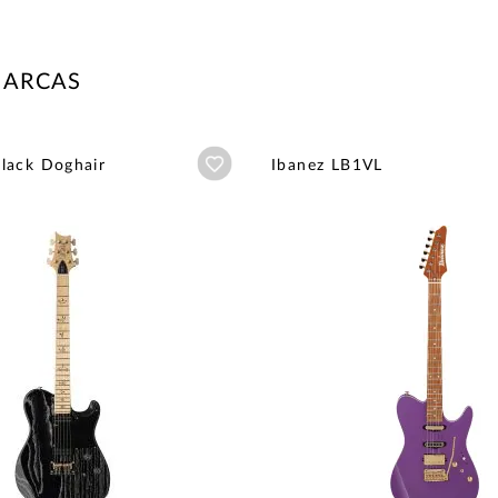
MARCAS
Añadir a wishlist
lack Doghair
Ibanez LB1VL