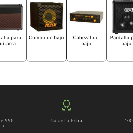
alla para 
Combo de bajo
Cabezal de 
Pantalla 
uitarra
bajo
bajo
de 99€
Garantía Extra
100
la