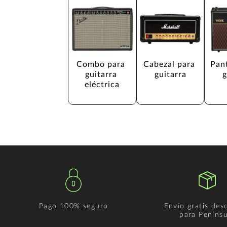
Combo para 
Cabezal para 
Pant
guitarra 
guitarra
g
eléctrica
Pago 100% seguro
Envío gratis des
para Penínsu