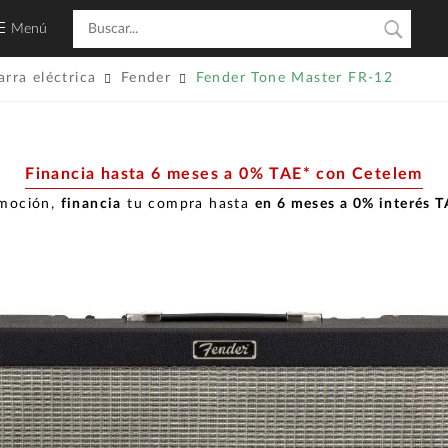
Menú
rra eléctrica
Fender
Fender Tone Master FR-12
Financia hasta 6 meses a 0% TAE* con Cetelem
omoción,
financia
tu compra hasta
en 6 meses a 0% interés 