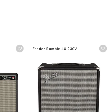
Añadir a wishlist
Aña
Fender Rumble 40 230V