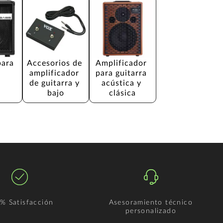
para 
Accesorios de 
Amplificador 
amplificador 
para guitarra 
de guitarra y 
acústica y 
bajo
clásica
% Satisfacción
Asesoramiento técnico
personalizado