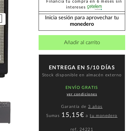
Financia tu compra en 6 meses sin
intereses
Inicia sesión para aprovechar tu
monedero
Añadir al carrito
ENTREGA EN 5/10 DÍAS
Stock disponible en almacén externo
ENVÍO GRATIS
ver condiciones
Garantía de
3 años
15,15€
Sumas
a
tu monedero
ref.
24221