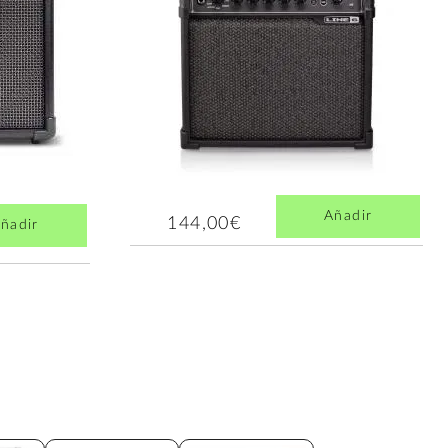
Añadir
144,00€
ñadir