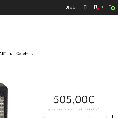
Blog
0
TAE*
con Cetelem.
505,00€
¿Lo has visto más barato?