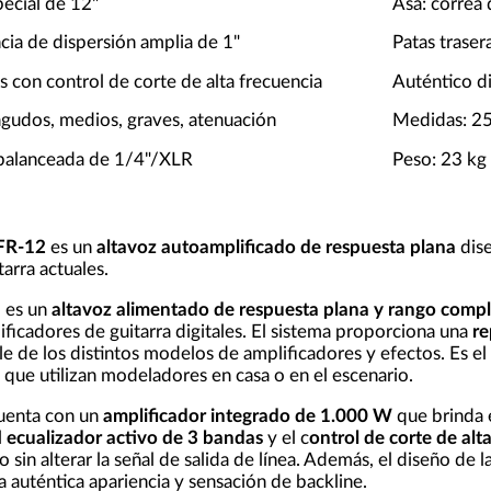
ecial de 12"
Asa: correa
ncia de dispersión amplia de 1"
Patas traser
 con control de corte de alta frecuencia
Auténtico di
agudos, medios, graves, atenuación
Medidas: 25
 balanceada de 1/4"/XLR
Peso: 23 kg
FR-12
es un
altavoz autoamplificado de respuesta plana
dise
arra actuales.
 es un
altavoz alimentado de respuesta plana y rango comp
icadores de guitarra digitales. El sistema proporciona una
re
le de los distintos modelos de amplificadores y efectos. Es e
s que utilizan modeladores en casa o en el escenario.
uenta con un
amplificador integrado de 1.000 W
que brinda e
l
ecualizador activo de 3 bandas
y el c
ontrol de corte de alt
o sin alterar la señal de salida de línea. Además, el diseño de l
a auténtica apariencia y sensación de backline.