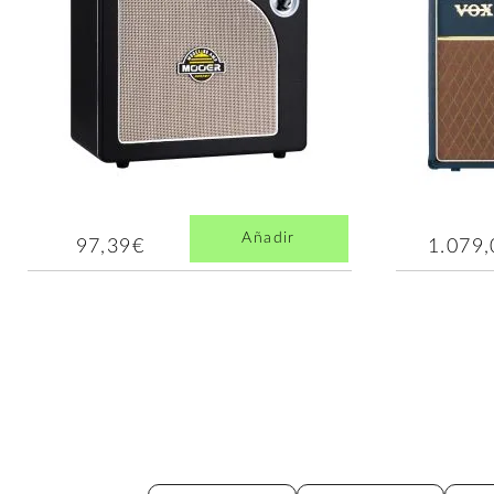
Añadir
97,39€
1.079