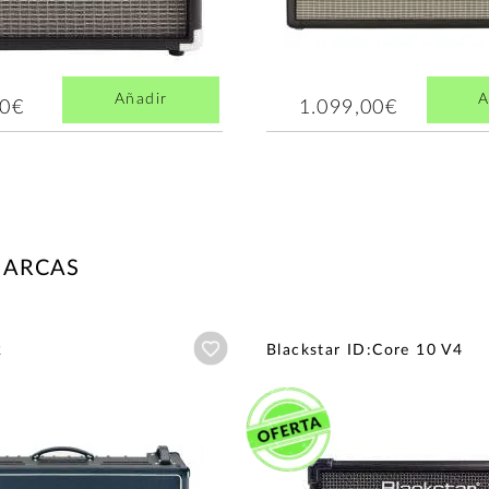
Añadir
A
00€
1.099,00€
MARCAS
Añadir a wishlist
2
Blackstar ID:Core 10 V4