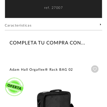
ref.
27007
Características
COMPLETA TU COMPRA CON...
Añadi
Adam Hall Orgaflex® Rack BAG 02