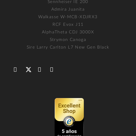
Sennheiser IE 200
Admira Juanita
Walkasse W-MCB-XDJRX3
RCF Evox J11
AlphaTheta CDJ 3000X
Strymon Canoga
Sire Larry Carlton L7 New Gen Black