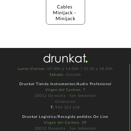
Cables 
Minijack - 
Minijack
Lunes-Viernes
: 09.00h a 14.00h / 15.00 a 18.00h
Sábado
: Cerrado
Drunkat Tienda Instrumentos/Audio Profesional
Virgen del Carmen, 7
20012 Donostia - San Sebastián
Guipúzcoa
T.
943 324 618
Drunkat Logística/Recogida pedidos On Line
Virgen del Carmen, 39
20012 Donostia - San Sebastián