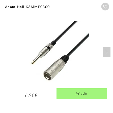
Añ
Adam Hall K3MMP0300
Nex
Añadir
6,98€