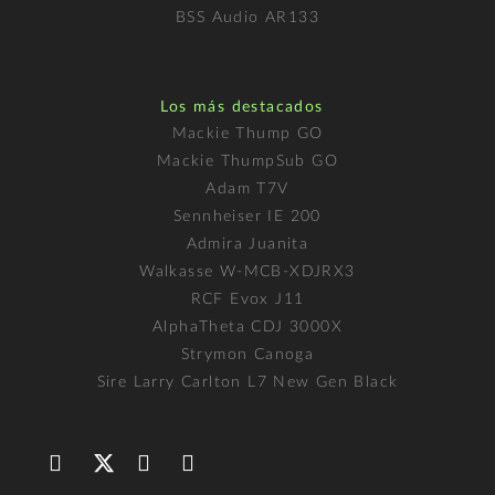
BSS Audio AR133
Los más destacados
Mackie Thump GO
Mackie ThumpSub GO
Adam T7V
Sennheiser IE 200
Admira Juanita
Walkasse W-MCB-XDJRX3
RCF Evox J11
AlphaTheta CDJ 3000X
Strymon Canoga
Sire Larry Carlton L7 New Gen Black