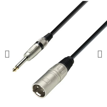
¿Quieres crearte tu propio pack?