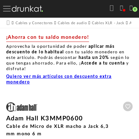
0
Cables y Conectores
Cables de audio
Cables XLR - Jack
Adam
¡Ahorra con tu saldo monedero!
Aprovecha la oportunidad de poder
aplicar más
descuento de lo habitual
con tu saldo monedero en
este artículo. Podrás descontar
hasta un
20%
según lo
que tengas ahorrado. Para ello, ¡
Accede a tu cuenta
y
disfruta!
Quiero ver más artículos con descuento extra
monedero
Aña
Adam Hall K3MMP0600
Cable de Micro de XLR macho a Jack 6,3
mm mono 6 m