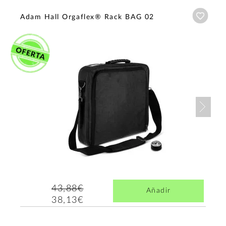
Añadi
Adam Hall Orgaflex® Rack BAG 02
Nex
43,88€
Añadir
38,13€