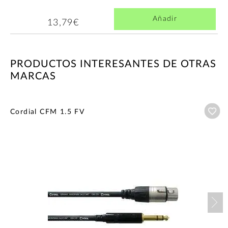
Añadir
13,79€
PRODUCTOS INTERESANTES DE OTRAS
MARCAS
Añ
Cordial CFM 1.5 FV
Nex