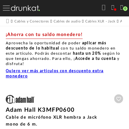
0
Cables y Conectores
Cables de audio
Cables XLR - Jack
Adam
¡Ahorra con tu saldo monedero!
Aprovecha la oportunidad de poder
aplicar más
descuento de lo habitual
con tu saldo monedero en
este artículo. Podrás descontar
hasta un
20%
según lo
que tengas ahorrado. Para ello, ¡
Accede a tu cuenta
y
disfruta!
Quiero ver más artículos con descuento extra
monedero
Aña
Adam Hall K3MFP0600
Cable de micrófono XLR hembra a Jack
mono de 6 m.