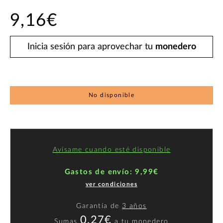
9,16€
Inicia sesión para aprovechar tu
monedero
No disponible
Avísame cuando esté disponible
Gastos de envío: 9,99€
ver condiciones
Garantía de
3 años
0,27€
Sumas
a
tu monedero