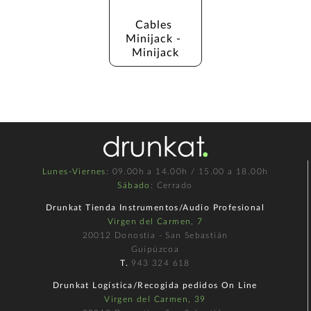
Cables 
Minijack - 
Minijack
Lunes-Viernes
: 09.00h a 14.00h / 15.00 a 18.00h
Sábado
: Cerrado
Drunkat Tienda Instrumentos/Audio Profesional
Virgen del Carmen, 7
20012 Donostia - San Sebastián
Guipúzcoa
T.
943 324 618
Drunkat Logística/Recogida pedidos On Line
Virgen del Carmen, 39