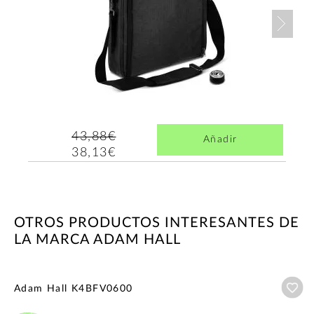
Nex
43,88€
Añadir
38,13€
OTROS PRODUCTOS INTERESANTES DE
LA MARCA ADAM HALL
Añ
Adam Hall K4BFV0600