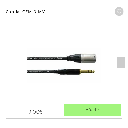
Añ
Cordial CFM 3 MV
Nex
Añadir
9,00€