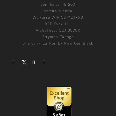
Sennheiser IE 200
Admira Juanita
Walkasse W-MCB-XDJRX3
RCF Evox J11
AlphaTheta CDJ 3000X
Strymon Canoga
Sire Larry Carlton L7 New Gen Black