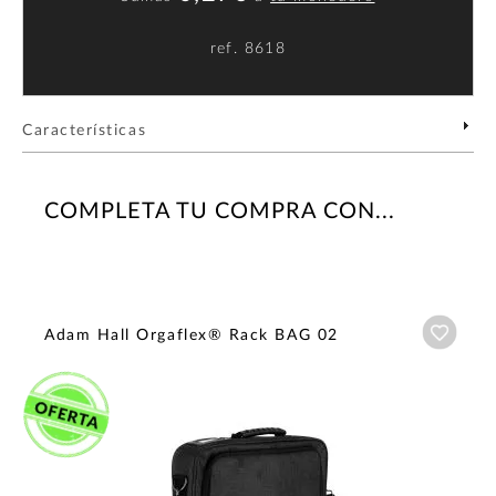
ref.
8618
Características
COMPLETA TU COMPRA CON...
Añadi
Adam Hall Orgaflex® Rack BAG 02